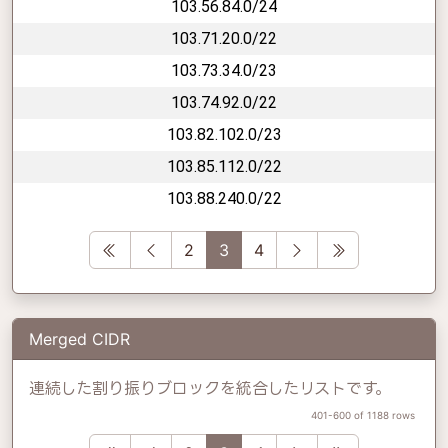
103.56.84.0/24
103.71.20.0/22
103.73.34.0/23
103.74.92.0/22
103.82.102.0/23
103.85.112.0/22
103.88.240.0/22
First
Previous
Next
Last
2
3
4
Merged CIDR
連続した割り振りブロックを統合したリストです。
401-600 of 1188 rows