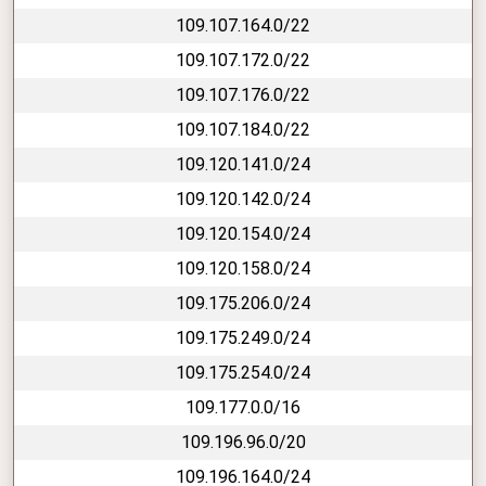
109.107.164.0/22
109.107.172.0/22
109.107.176.0/22
109.107.184.0/22
109.120.141.0/24
109.120.142.0/24
109.120.154.0/24
109.120.158.0/24
109.175.206.0/24
109.175.249.0/24
109.175.254.0/24
109.177.0.0/16
109.196.96.0/20
109.196.164.0/24