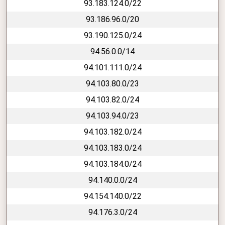
93.183.124.0/22
93.186.96.0/20
93.190.125.0/24
94.56.0.0/14
94.101.111.0/24
94.103.80.0/23
94.103.82.0/24
94.103.94.0/23
94.103.182.0/24
94.103.183.0/24
94.103.184.0/24
94.140.0.0/24
94.154.140.0/22
94.176.3.0/24