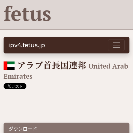
fetus
ipv4.fetus.jp
🇦🇪
アラブ首長国連邦
United Arab
Emirates
ダウンロード