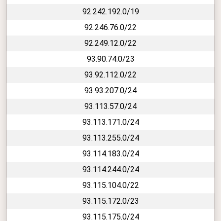
92.242.192.0/19
92.246.76.0/22
92.249.12.0/22
93.90.74.0/23
93.92.112.0/22
93.93.207.0/24
93.113.57.0/24
93.113.171.0/24
93.113.255.0/24
93.114.183.0/24
93.114.244.0/24
93.115.104.0/22
93.115.172.0/23
93.115.175.0/24