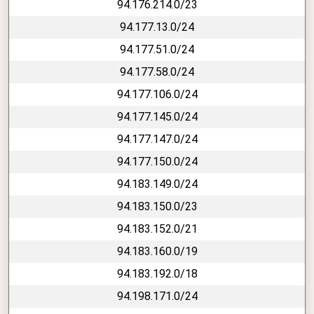
94.176.214.0/23
94.177.13.0/24
94.177.51.0/24
94.177.58.0/24
94.177.106.0/24
94.177.145.0/24
94.177.147.0/24
94.177.150.0/24
94.183.149.0/24
94.183.150.0/23
94.183.152.0/21
94.183.160.0/19
94.183.192.0/18
94.198.171.0/24