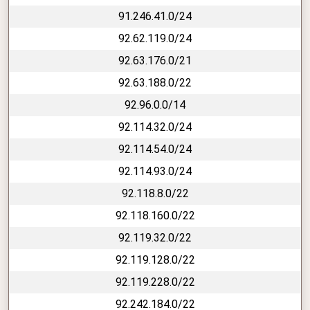
91.246.41.0/24
92.62.119.0/24
92.63.176.0/21
92.63.188.0/22
92.96.0.0/14
92.114.32.0/24
92.114.54.0/24
92.114.93.0/24
92.118.8.0/22
92.118.160.0/22
92.119.32.0/22
92.119.128.0/22
92.119.228.0/22
92.242.184.0/22