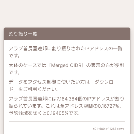
割り振り一覧
アラブ首長国連邦に割り振りされたIPアドレスの一覧
です。
大体のケースでは「Merged CIDR」の表示の方が便利
です。
データをアクセス制御に使いたい方は「ダウンロー
ド」をご利用ください。
アラブ首長国連邦には7,184,384個のIPアドレスが割り
振られています。これは全アドレス空間の0.16727%、
予約領域を除くと0.19405%です。
401-600 of 1268 rows