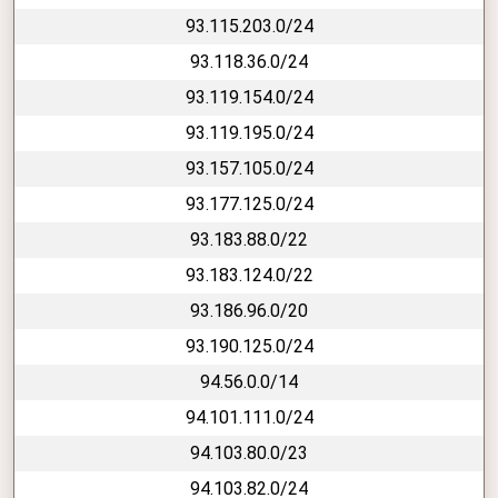
93.115.203.0/24
93.118.36.0/24
93.119.154.0/24
93.119.195.0/24
93.157.105.0/24
93.177.125.0/24
93.183.88.0/22
93.183.124.0/22
93.186.96.0/20
93.190.125.0/24
94.56.0.0/14
94.101.111.0/24
94.103.80.0/23
94.103.82.0/24