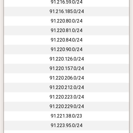
91.216.59.0/24
91.216.185.0/24
91.220.80.0/24
91.220.81.0/24
91.220.84.0/24
91.220.90.0/24
91.220.126.0/24
91.220.157.0/24
91.220.206.0/24
91.220.212.0/24
91.220.223.0/24
91.220.229.0/24
91.221.38.0/23
91.223.95.0/24