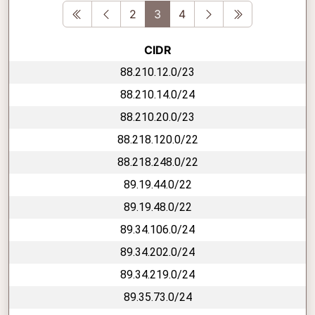
First
Previous
Next
Last
2
3
4
CIDR
88.210.12.0/23
88.210.14.0/24
88.210.20.0/23
88.218.120.0/22
88.218.248.0/22
89.19.44.0/22
89.19.48.0/22
89.34.106.0/24
89.34.202.0/24
89.34.219.0/24
89.35.73.0/24