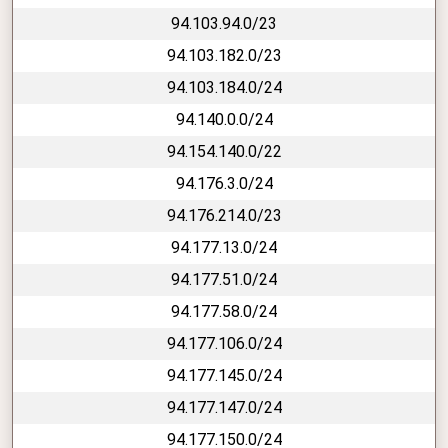
94.103.94.0/23
94.103.182.0/23
94.103.184.0/24
94.140.0.0/24
94.154.140.0/22
94.176.3.0/24
94.176.214.0/23
94.177.13.0/24
94.177.51.0/24
94.177.58.0/24
94.177.106.0/24
94.177.145.0/24
94.177.147.0/24
94.177.150.0/24