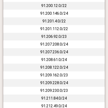
91.200.12.0/22
91.200.146.0/24
91.201.4.0/22
91.201.112.0/22
91.206.92.0/23
91.207.208.0/24
91.207.236.0/24
91.208.61.0/24
91.208.122.0/24
91.209.162.0/23
91.209.228.0/24
91.209.230.0/23
91.211.84.0/24
91.212.49.0/24