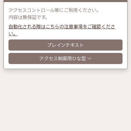
アクセスコントロール等にご利用ください。
内容は無保証です。
自動化される際はこちらの注意事項をご確認くださ
い。
プレインテキスト
アクセス制御用ひな型