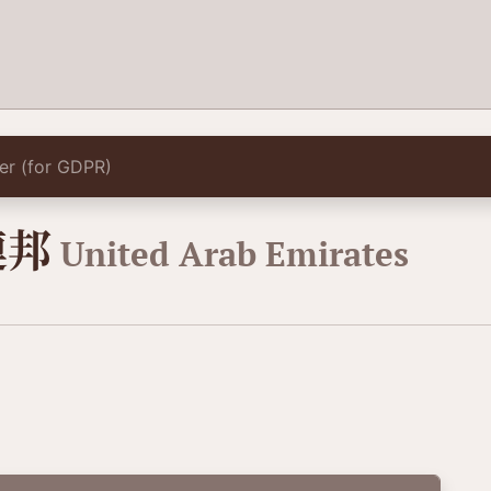
lter (for GDPR)
連邦
United Arab Emirates