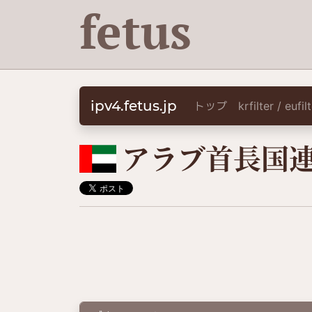
fetus
ipv4.fetus.jp
トップ
krfilter / eufi
🇦🇪
アラブ首長国