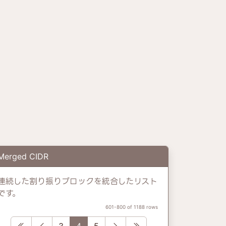
Merged CIDR
連続した割り振りブロックを統合したリスト
です。
601-800 of 1188 rows
First
Previous
Next
Last
3
4
5