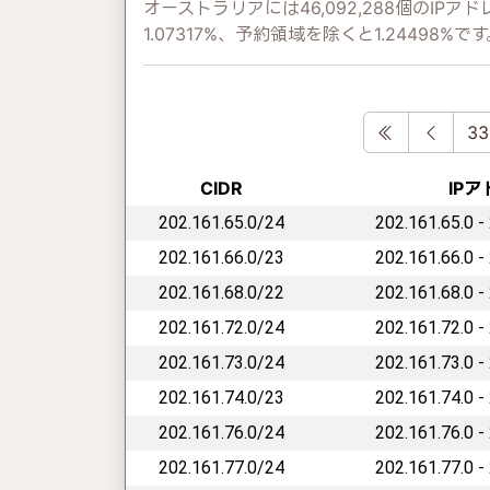
オーストラリアには46,092,288個のI
1.07317%、予約領域を除くと1.24498%で
First
Previ
33
CIDR
IP
202.161.65.0/24
202.161.65.0 -
202.161.66.0/23
202.161.66.0 -
202.161.68.0/22
202.161.68.0 -
202.161.72.0/24
202.161.72.0 -
202.161.73.0/24
202.161.73.0 -
202.161.74.0/23
202.161.74.0 -
202.161.76.0/24
202.161.76.0 -
202.161.77.0/24
202.161.77.0 -