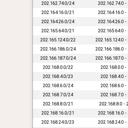
202.162.74.0/24
202.162.74.0 -
202.164.16.0/21
202.164.16.0 -
202.164.26.0/24
202.164.26.0 -
202.165.64.0/21
202.165.64.0 -
202.165.124.0/22
202.165.124.0 -
202.166.186.0/24
202.166.186.0 -
202.166.187.0/24
202.166.187.0 -
202.168.0.0/22
202.168.0.0 -
202.168.4.0/23
202.168.4.0 -
202.168.6.0/24
202.168.6.0 -
202.168.7.0/24
202.168.7.0 -
202.168.8.0/21
202.168.8.0 -
202.168.16.0/21
202.168.16.0 -
202.168.24.0/23
202.168.24.0 -