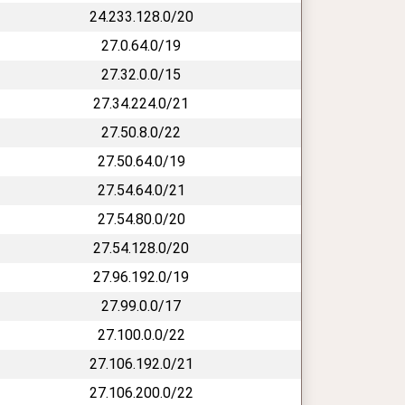
24.233.128.0/20
27.0.64.0/19
27.32.0.0/15
27.34.224.0/21
27.50.8.0/22
27.50.64.0/19
27.54.64.0/21
27.54.80.0/20
27.54.128.0/20
27.96.192.0/19
27.99.0.0/17
27.100.0.0/22
27.106.192.0/21
27.106.200.0/22