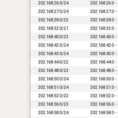
202.168.26.0/24
202.168.26.0 -
202.168.27.0/24
202.168.27.0 -
202.168.28.0/22
202.168.28.0 -
202.168.32.0/21
202.168.32.0 -
202.168.40.0/23
202.168.40.0 -
202.168.42.0/24
202.168.42.0 -
202.168.43.0/24
202.168.43.0 -
202.168.44.0/22
202.168.44.0 -
202.168.48.0/23
202.168.48.0 -
202.168.50.0/24
202.168.50.0 -
202.168.51.0/24
202.168.51.0 -
202.168.52.0/22
202.168.52.0 -
202.168.56.0/23
202.168.56.0 -
202.168.58.0/24
202.168.58.0 -