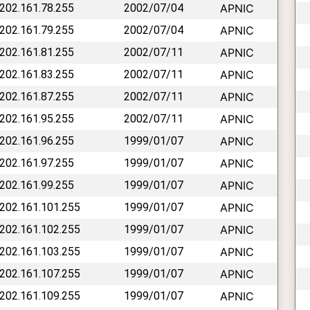
 202.161.78.255
2002/07/04
APNIC
 202.161.79.255
2002/07/04
APNIC
 202.161.81.255
2002/07/11
APNIC
 202.161.83.255
2002/07/11
APNIC
 202.161.87.255
2002/07/11
APNIC
 202.161.95.255
2002/07/11
APNIC
 202.161.96.255
1999/01/07
APNIC
 202.161.97.255
1999/01/07
APNIC
 202.161.99.255
1999/01/07
APNIC
 202.161.101.255
1999/01/07
APNIC
 202.161.102.255
1999/01/07
APNIC
 202.161.103.255
1999/01/07
APNIC
 202.161.107.255
1999/01/07
APNIC
 202.161.109.255
1999/01/07
APNIC