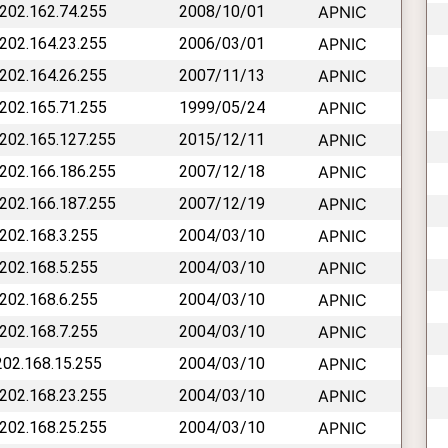
 202.162.74.255
2008/10/01
APNIC
 202.164.23.255
2006/03/01
APNIC
 202.164.26.255
2007/11/13
APNIC
 202.165.71.255
1999/05/24
APNIC
 202.165.127.255
2015/12/11
APNIC
 202.166.186.255
2007/12/18
APNIC
 202.166.187.255
2007/12/19
APNIC
 202.168.3.255
2004/03/10
APNIC
 202.168.5.255
2004/03/10
APNIC
 202.168.6.255
2004/03/10
APNIC
 202.168.7.255
2004/03/10
APNIC
 202.168.15.255
2004/03/10
APNIC
 202.168.23.255
2004/03/10
APNIC
 202.168.25.255
2004/03/10
APNIC