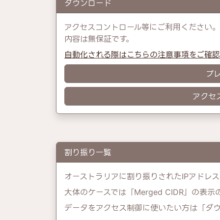
ダウンロード
アクセスコントロール等にご利用ください。
内容は無保証です。
自動化される際はこちらの注意事項をご確
プ
アクセ
割り振り一覧
オーストラリアに割り振りされたIPアドレ
大体のケースでは「Merged CIDR」の表
データをアクセス制御に使いたい方は「ダ