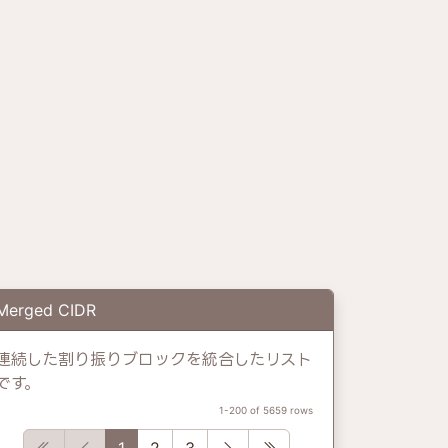
Merged CIDR
連続した割り振りブロックを統合したリスト
です。
1-200 of 5659 rows
First
Previous
Next
Last
1
2
3