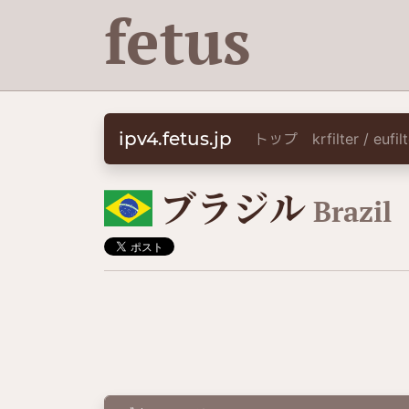
fetus
ipv4.fetus.jp
トップ
krfilter / eufi
🇧🇷
ブラジル
Brazil