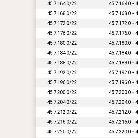
45.7.164.0/22
45.7.164.0 - 
45.7.168.0/22
45.7.168.0 - 
45.7.172.0/22
45.7.172.0 - 
45.7.176.0/22
45.7.176.0 - 
45.7.180.0/22
45.7.180.0 - 
45.7.184.0/22
45.7.184.0 - 
45.7.188.0/22
45.7.188.0 - 
45.7.192.0/22
45.7.192.0 - 
45.7.196.0/22
45.7.196.0 - 
45.7.200.0/22
45.7.200.0 - 
45.7.204.0/22
45.7.204.0 - 
45.7.212.0/22
45.7.212.0 - 
45.7.216.0/22
45.7.216.0 - 
45.7.220.0/22
45.7.220.0 - 