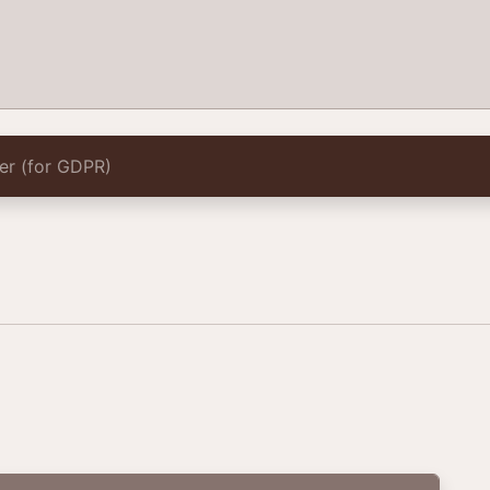
lter (for GDPR)