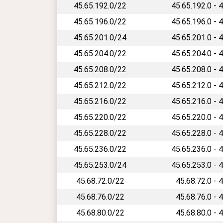
45.65.192.0/22
45.65.192.0 - 
45.65.196.0/22
45.65.196.0 - 
45.65.201.0/24
45.65.201.0 - 
45.65.204.0/22
45.65.204.0 - 
45.65.208.0/22
45.65.208.0 - 
45.65.212.0/22
45.65.212.0 - 
45.65.216.0/22
45.65.216.0 - 
45.65.220.0/22
45.65.220.0 - 
45.65.228.0/22
45.65.228.0 - 
45.65.236.0/22
45.65.236.0 - 
45.65.253.0/24
45.65.253.0 - 
45.68.72.0/22
45.68.72.0 - 
45.68.76.0/22
45.68.76.0 - 
45.68.80.0/22
45.68.80.0 - 