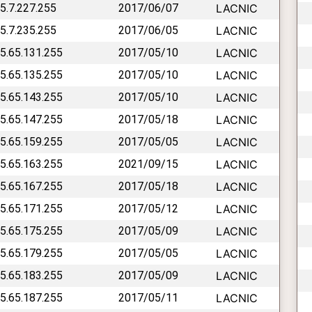
45.7.227.255
2017/06/07
LACNIC
45.7.235.255
2017/06/05
LACNIC
45.65.131.255
2017/05/10
LACNIC
45.65.135.255
2017/05/10
LACNIC
45.65.143.255
2017/05/10
LACNIC
45.65.147.255
2017/05/18
LACNIC
45.65.159.255
2017/05/05
LACNIC
45.65.163.255
2021/09/15
LACNIC
45.65.167.255
2017/05/18
LACNIC
45.65.171.255
2017/05/12
LACNIC
45.65.175.255
2017/05/09
LACNIC
45.65.179.255
2017/05/05
LACNIC
45.65.183.255
2017/05/09
LACNIC
45.65.187.255
2017/05/11
LACNIC