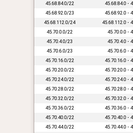
45.68.84.0/22
45.68.84.0 - 
45.68.92.0/23
45.68.92.0 - 
45.68.112.0/24
45.68.112.0 - 
45.70.0.0/22
45.70.0.0 - 
45.70.4.0/23
45.70.4.0 - 
45.70.6.0/23
45.70.6.0 - 
45.70.16.0/22
45.70.16.0 - 
45.70.20.0/22
45.70.20.0 - 
45.70.24.0/22
45.70.24.0 - 
45.70.28.0/22
45.70.28.0 - 
45.70.32.0/22
45.70.32.0 - 
45.70.36.0/22
45.70.36.0 - 
45.70.40.0/22
45.70.40.0 - 
45.70.44.0/22
45.70.44.0 - 