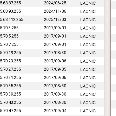
45.68.87.255
2024/06/25
LACNIC
45.68.93.255
2024/11/06
LACNIC
45.68.112.255
2025/12/03
LACNIC
45.70.3.255
2017/09/01
LACNIC
45.70.5.255
2017/09/01
LACNIC
45.70.7.255
2017/09/01
LACNIC
45.70.19.255
2017/08/30
LACNIC
45.70.23.255
2017/09/06
LACNIC
45.70.27.255
2017/09/05
LACNIC
45.70.31.255
2017/09/06
LACNIC
45.70.35.255
2017/08/30
LACNIC
45.70.39.255
2017/08/30
LACNIC
45.70.43.255
2017/08/30
LACNIC
45.70.47.255
2017/09/04
LACNIC