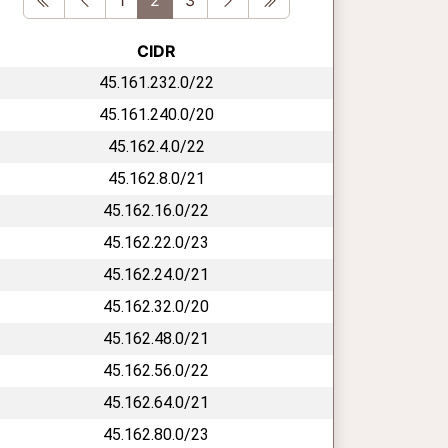
CIDR
45.161.232.0/22
45.161.240.0/20
45.162.4.0/22
45.162.8.0/21
45.162.16.0/22
45.162.22.0/23
45.162.24.0/21
45.162.32.0/20
45.162.48.0/21
45.162.56.0/22
45.162.64.0/21
45.162.80.0/23