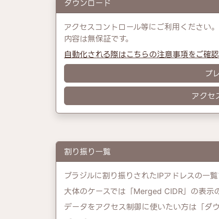
ダウンロード
アクセスコントロール等にご利用ください。
内容は無保証です。
自動化される際はこちらの注意事項をご確
プ
アクセ
割り振り一覧
ブラジルに割り振りされたIPアドレスの一覧
大体のケースでは「Merged CIDR」の表
データをアクセス制御に使いたい方は「ダ