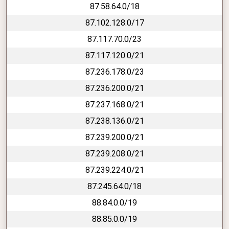
87.58.64.0/18
87.102.128.0/17
87.117.70.0/23
87.117.120.0/21
87.236.178.0/23
87.236.200.0/21
87.237.168.0/21
87.238.136.0/21
87.239.200.0/21
87.239.208.0/21
87.239.224.0/21
87.245.64.0/18
88.84.0.0/19
88.85.0.0/19