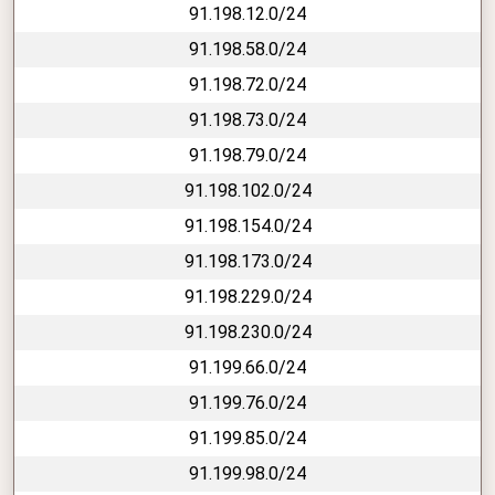
91.198.12.0/24
91.198.58.0/24
91.198.72.0/24
91.198.73.0/24
91.198.79.0/24
91.198.102.0/24
91.198.154.0/24
91.198.173.0/24
91.198.229.0/24
91.198.230.0/24
91.199.66.0/24
91.199.76.0/24
91.199.85.0/24
91.199.98.0/24