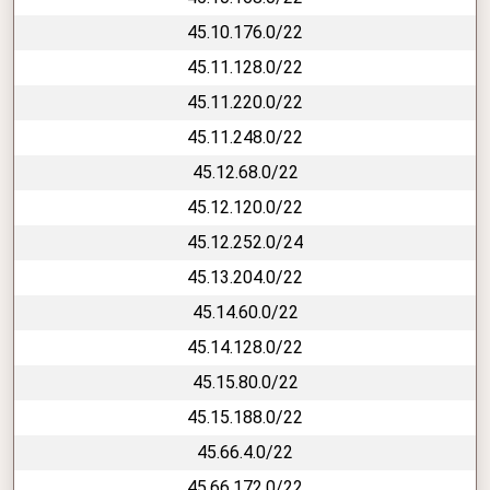
45.10.176.0/22
45.11.128.0/22
45.11.220.0/22
45.11.248.0/22
45.12.68.0/22
45.12.120.0/22
45.12.252.0/24
45.13.204.0/22
45.14.60.0/22
45.14.128.0/22
45.15.80.0/22
45.15.188.0/22
45.66.4.0/22
45.66.172.0/22