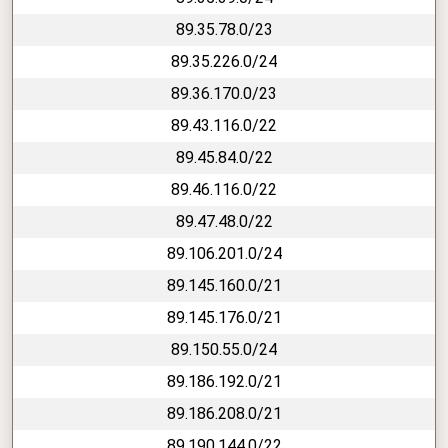
89.35.78.0/23
89.35.226.0/24
89.36.170.0/23
89.43.116.0/22
89.45.84.0/22
89.46.116.0/22
89.47.48.0/22
89.106.201.0/24
89.145.160.0/21
89.145.176.0/21
89.150.55.0/24
89.186.192.0/21
89.186.208.0/21
89.190.144.0/22