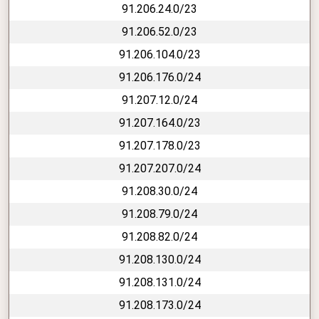
91.206.24.0/23
91.206.52.0/23
91.206.104.0/23
91.206.176.0/24
91.207.12.0/24
91.207.164.0/23
91.207.178.0/23
91.207.207.0/24
91.208.30.0/24
91.208.79.0/24
91.208.82.0/24
91.208.130.0/24
91.208.131.0/24
91.208.173.0/24