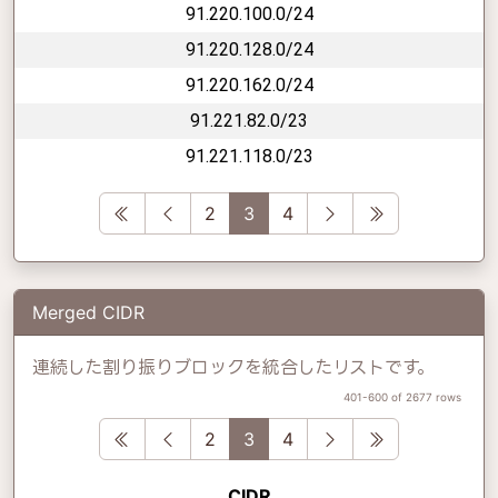
91.220.100.0/24
91.220.128.0/24
91.220.162.0/24
91.221.82.0/23
91.221.118.0/23
First
Previous
Next
Last
2
3
4
Merged CIDR
連続した割り振りブロックを統合したリストです。
401-600 of 2677 rows
First
Previous
Next
Last
2
3
4
CIDR