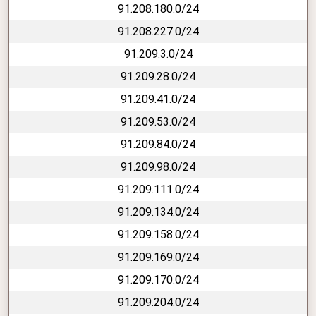
91.208.180.0/24
91.208.227.0/24
91.209.3.0/24
91.209.28.0/24
91.209.41.0/24
91.209.53.0/24
91.209.84.0/24
91.209.98.0/24
91.209.111.0/24
91.209.134.0/24
91.209.158.0/24
91.209.169.0/24
91.209.170.0/24
91.209.204.0/24