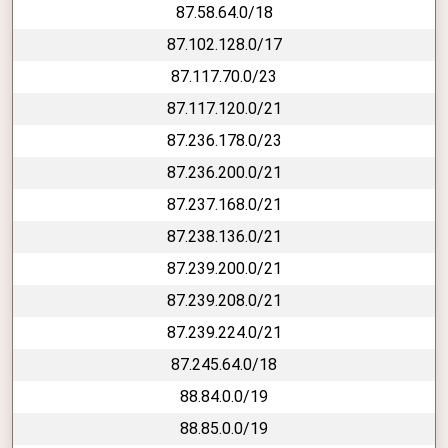
87.58.64.0/18
87.102.128.0/17
87.117.70.0/23
87.117.120.0/21
87.236.178.0/23
87.236.200.0/21
87.237.168.0/21
87.238.136.0/21
87.239.200.0/21
87.239.208.0/21
87.239.224.0/21
87.245.64.0/18
88.84.0.0/19
88.85.0.0/19