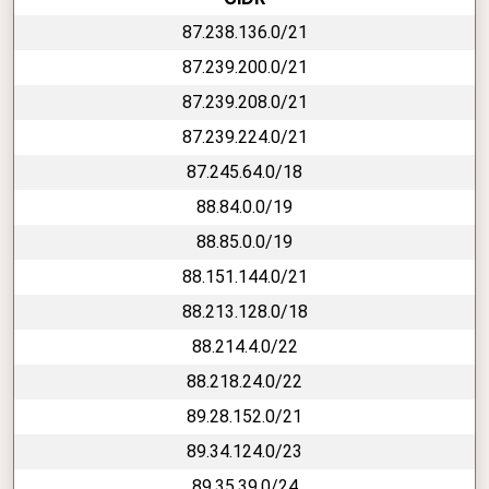
87.238.136.0/21
87.239.200.0/21
87.239.208.0/21
87.239.224.0/21
87.245.64.0/18
88.84.0.0/19
88.85.0.0/19
88.151.144.0/21
88.213.128.0/18
88.214.4.0/22
88.218.24.0/22
89.28.152.0/21
89.34.124.0/23
89.35.39.0/24