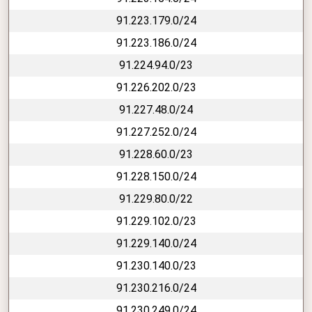
91.223.179.0/24
91.223.186.0/24
91.224.94.0/23
91.226.202.0/23
91.227.48.0/24
91.227.252.0/24
91.228.60.0/23
91.228.150.0/24
91.229.80.0/22
91.229.102.0/23
91.229.140.0/24
91.230.140.0/23
91.230.216.0/24
91.230.249.0/24