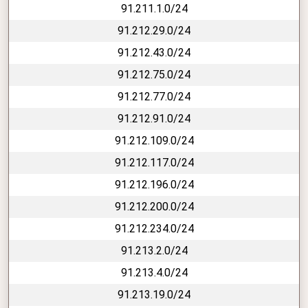
91.211.1.0/24
91.212.29.0/24
91.212.43.0/24
91.212.75.0/24
91.212.77.0/24
91.212.91.0/24
91.212.109.0/24
91.212.117.0/24
91.212.196.0/24
91.212.200.0/24
91.212.234.0/24
91.213.2.0/24
91.213.4.0/24
91.213.19.0/24