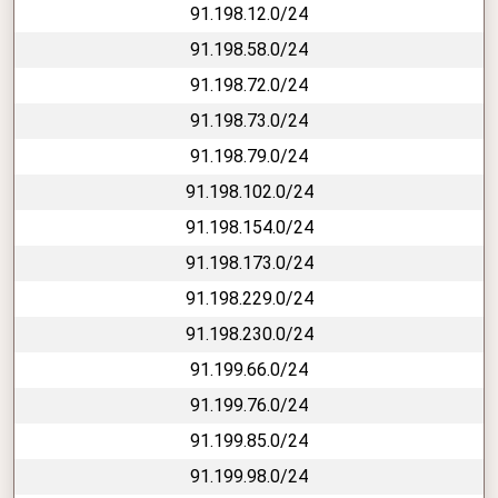
91.198.12.0/24
91.198.58.0/24
91.198.72.0/24
91.198.73.0/24
91.198.79.0/24
91.198.102.0/24
91.198.154.0/24
91.198.173.0/24
91.198.229.0/24
91.198.230.0/24
91.199.66.0/24
91.199.76.0/24
91.199.85.0/24
91.199.98.0/24