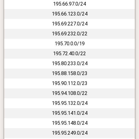
195.66.97.0/24
195.66.123.0/24
195.69.227.0/24
195.69.232.0/22
195.70.0.0/19
195.72.40.0/22
195.80.233.0/24
195.88.158.0/23
195.90.112.0/23
195.94.108.0/22
195.95.132.0/24
195.95.141.0/24
195.95.148.0/24
195.95.249.0/24