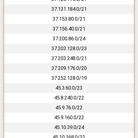
37.131.184.0/21
37.153.80.0/21
37.156.40.0/21
37.200.86.0/24
37.203.128.0/23
37.203.248.0/21
37.209.176.0/20
37.252.128.0/19
45.3.60.0/23
45.8.240.0/22
45.9.76.0/22
45.9.160.0/22
45.10.39.0/24
45.10.168.0/22