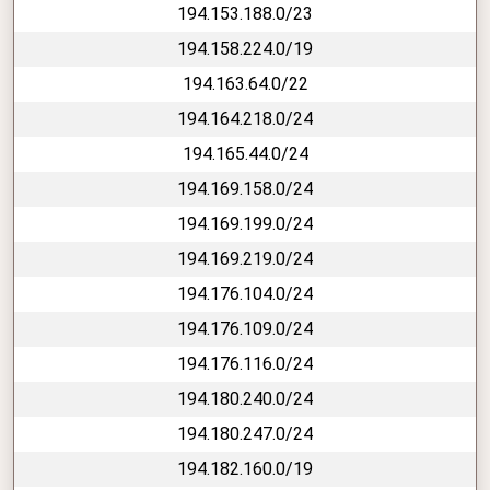
194.153.188.0/23
194.158.224.0/19
194.163.64.0/22
194.164.218.0/24
194.165.44.0/24
194.169.158.0/24
194.169.199.0/24
194.169.219.0/24
194.176.104.0/24
194.176.109.0/24
194.176.116.0/24
194.180.240.0/24
194.180.247.0/24
194.182.160.0/19