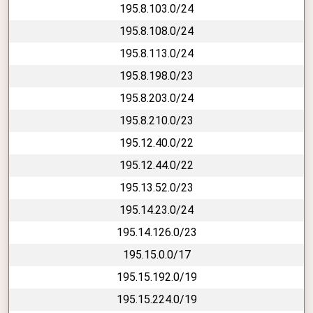
195.8.103.0/24
195.8.108.0/24
195.8.113.0/24
195.8.198.0/23
195.8.203.0/24
195.8.210.0/23
195.12.40.0/22
195.12.44.0/22
195.13.52.0/23
195.14.23.0/24
195.14.126.0/23
195.15.0.0/17
195.15.192.0/19
195.15.224.0/19