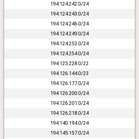
194.124.242.0/24
194.124.243.0/24
194.124.246.0/24
194.124.249.0/24
194.124.253.0/24
194.124.254.0/24
194.125.228.0/22
194.126.144.0/23
194.126.177.0/24
194.126.200.0/24
194.126.201.0/24
194.126.218.0/24
194.140.194.0/24
194.145.157.0/24