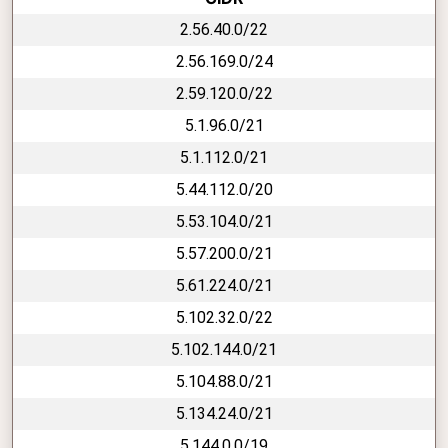
2.56.40.0/22
2.56.169.0/24
2.59.120.0/22
5.1.96.0/21
5.1.112.0/21
5.44.112.0/20
5.53.104.0/21
5.57.200.0/21
5.61.224.0/21
5.102.32.0/22
5.102.144.0/21
5.104.88.0/21
5.134.24.0/21
5.144.0.0/19