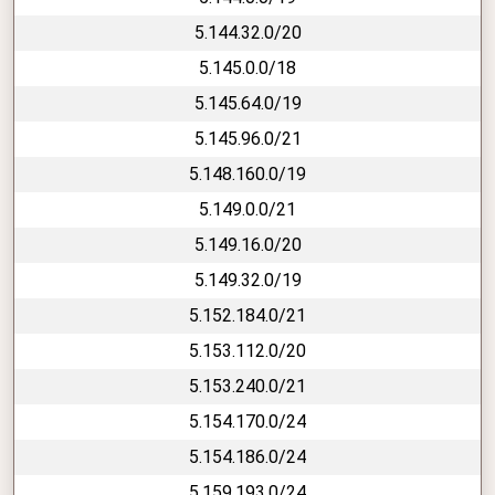
5.144.32.0/20
5.145.0.0/18
5.145.64.0/19
5.145.96.0/21
5.148.160.0/19
5.149.0.0/21
5.149.16.0/20
5.149.32.0/19
5.152.184.0/21
5.153.112.0/20
5.153.240.0/21
5.154.170.0/24
5.154.186.0/24
5.159.193.0/24