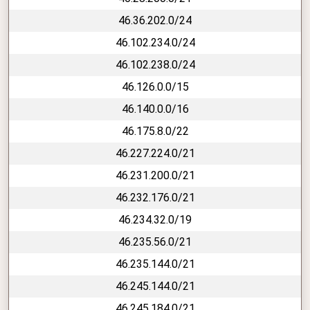
46.36.202.0/24
46.102.234.0/24
46.102.238.0/24
46.126.0.0/15
46.140.0.0/16
46.175.8.0/22
46.227.224.0/21
46.231.200.0/21
46.232.176.0/21
46.234.32.0/19
46.235.56.0/21
46.235.144.0/21
46.245.144.0/21
46.245.184.0/21