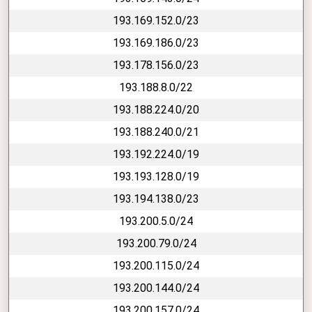
193.169.152.0/23
193.169.186.0/23
193.178.156.0/23
193.188.8.0/22
193.188.224.0/20
193.188.240.0/21
193.192.224.0/19
193.193.128.0/19
193.194.138.0/23
193.200.5.0/24
193.200.79.0/24
193.200.115.0/24
193.200.144.0/24
193.200.157.0/24