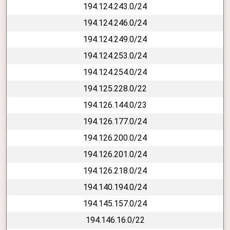
194.124.243.0/24
194.124.246.0/24
194.124.249.0/24
194.124.253.0/24
194.124.254.0/24
194.125.228.0/22
194.126.144.0/23
194.126.177.0/24
194.126.200.0/24
194.126.201.0/24
194.126.218.0/24
194.140.194.0/24
194.145.157.0/24
194.146.16.0/22