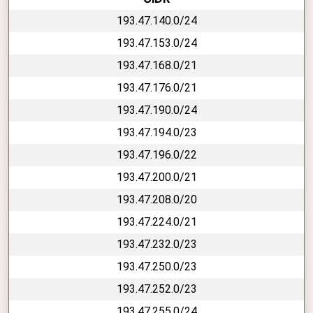
193.47.140.0/24
193.47.153.0/24
193.47.168.0/21
193.47.176.0/21
193.47.190.0/24
193.47.194.0/23
193.47.196.0/22
193.47.200.0/21
193.47.208.0/20
193.47.224.0/21
193.47.232.0/23
193.47.250.0/23
193.47.252.0/23
193.47.255.0/24