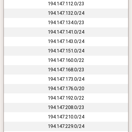
194.147.112.0/23
194.147.132.0/24
194.147.134.0/23
194.147.141.0/24
194.147.143.0/24
194.147.151.0/24
194.147.160.0/22
194.147.168.0/23
194.147.173.0/24
194.147.176.0/20
194.147.192.0/22
194.147.208.0/23
194.147.210.0/24
194.147.229.0/24