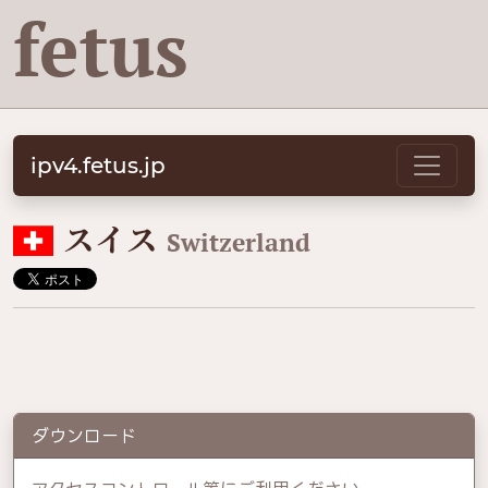
fetus
ipv4.fetus.jp
🇨🇭
スイス
Switzerland
ダウンロード