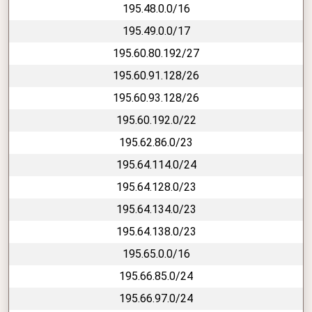
195.48.0.0/16
195.49.0.0/17
195.60.80.192/27
195.60.91.128/26
195.60.93.128/26
195.60.192.0/22
195.62.86.0/23
195.64.114.0/24
195.64.128.0/23
195.64.134.0/23
195.64.138.0/23
195.65.0.0/16
195.66.85.0/24
195.66.97.0/24