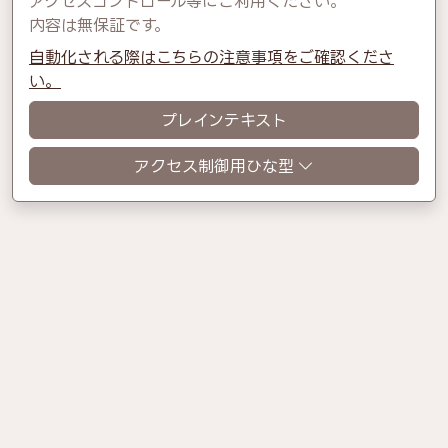
アクセスコントロール等にご利用ください。
内容は無保証です。
自動化される際はこちらの注意事項をご確認くださ
い。
プレインテキスト
アクセス制御用ひな型