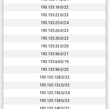
193.135.16.0/22
193.135.22.0/23
193.135.25.0/24
193.135.26.0/23
193.135.30.0/23
193.135.32.0/20
193.135.56.0/21
193.135.64.0/19
193.135.96.0/20
193.135.128.0/22
193.135.132.0/23
193.135.136.0/24
193.135.138.0/23
193.135.140.0/22