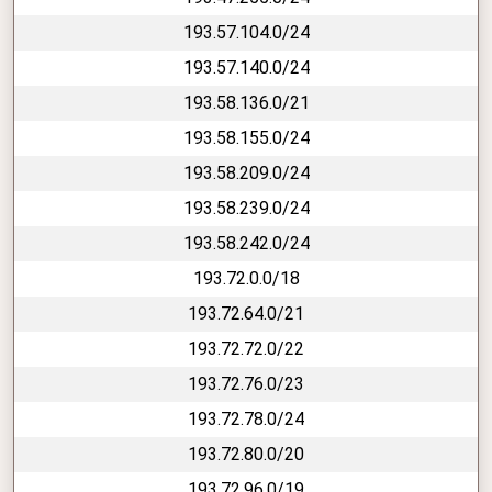
193.57.104.0/24
193.57.140.0/24
193.58.136.0/21
193.58.155.0/24
193.58.209.0/24
193.58.239.0/24
193.58.242.0/24
193.72.0.0/18
193.72.64.0/21
193.72.72.0/22
193.72.76.0/23
193.72.78.0/24
193.72.80.0/20
193.72.96.0/19