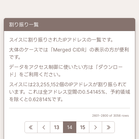
割り振り一覧
スイスに割り振りされたIPアドレスの一覧です。
大体のケースでは「Merged CIDR」の表示の方が便利
です。
データをアクセス制御に使いたい方は「ダウンロー
ド」をご利用ください。
スイスには23,255,152個のIPアドレスが割り振られて
います。これは全アドレス空間の0.54145%、予約領域
を除くと0.62814%です。
2601-2800 of 3056 rows
First
Previous
Next
Last
13
14
15