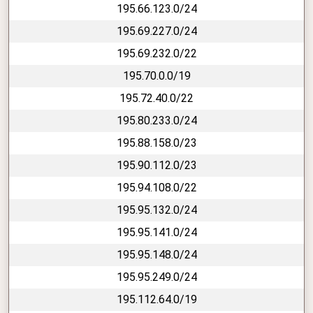
195.66.123.0/24
195.69.227.0/24
195.69.232.0/22
195.70.0.0/19
195.72.40.0/22
195.80.233.0/24
195.88.158.0/23
195.90.112.0/23
195.94.108.0/22
195.95.132.0/24
195.95.141.0/24
195.95.148.0/24
195.95.249.0/24
195.112.64.0/19