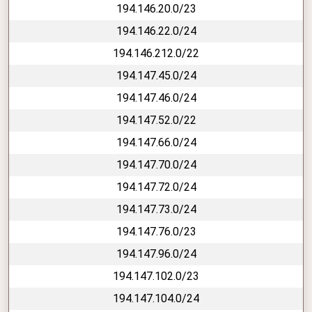
194.146.20.0/23
194.146.22.0/24
194.146.212.0/22
194.147.45.0/24
194.147.46.0/24
194.147.52.0/22
194.147.66.0/24
194.147.70.0/24
194.147.72.0/24
194.147.73.0/24
194.147.76.0/23
194.147.96.0/24
194.147.102.0/23
194.147.104.0/24