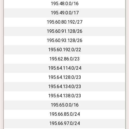
195.48.0.0/16
195.49.0.0/17
195.60.80.192/27
195.60.91.128/26
195.60.93.128/26
195.60.192.0/22
195.62.86.0/23
195.64.114.0/24
195.64.128.0/23
195.64.134.0/23
195.64.138.0/23
195.65.0.0/16
195.66.85.0/24
195.66.97.0/24