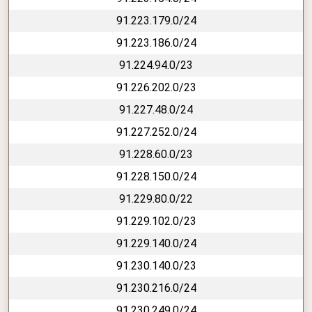
91.223.179.0/24
91.223.186.0/24
91.224.94.0/23
91.226.202.0/23
91.227.48.0/24
91.227.252.0/24
91.228.60.0/23
91.228.150.0/24
91.229.80.0/22
91.229.102.0/23
91.229.140.0/24
91.230.140.0/23
91.230.216.0/24
91.230.249.0/24