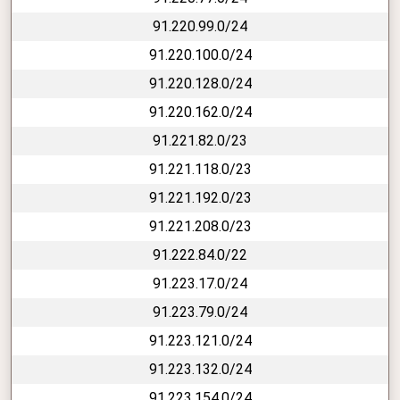
91.220.99.0/24
91.220.100.0/24
91.220.128.0/24
91.220.162.0/24
91.221.82.0/23
91.221.118.0/23
91.221.192.0/23
91.221.208.0/23
91.222.84.0/22
91.223.17.0/24
91.223.79.0/24
91.223.121.0/24
91.223.132.0/24
91.223.154.0/24