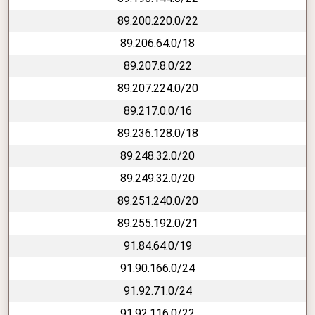
89.200.220.0/22
89.206.64.0/18
89.207.8.0/22
89.207.224.0/20
89.217.0.0/16
89.236.128.0/18
89.248.32.0/20
89.249.32.0/20
89.251.240.0/20
89.255.192.0/21
91.84.64.0/19
91.90.166.0/24
91.92.71.0/24
91.92.116.0/22