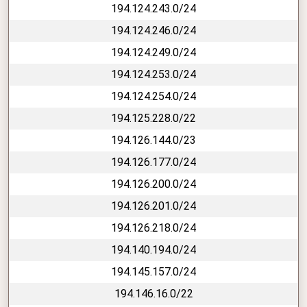
194.124.243.0/24
194.124.246.0/24
194.124.249.0/24
194.124.253.0/24
194.124.254.0/24
194.125.228.0/22
194.126.144.0/23
194.126.177.0/24
194.126.200.0/24
194.126.201.0/24
194.126.218.0/24
194.140.194.0/24
194.145.157.0/24
194.146.16.0/22