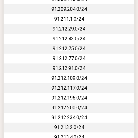
91.209.204.0/24
91.211.1.0/24
91.212.29.0/24
91.212.43.0/24
91.212.75.0/24
91.212.77.0/24
91.212.91.0/24
91.212.109.0/24
91.212.117.0/24
91.212.196.0/24
91.212.200.0/24
91.212.234.0/24
91.213.2.0/24
91.213.4.0/24