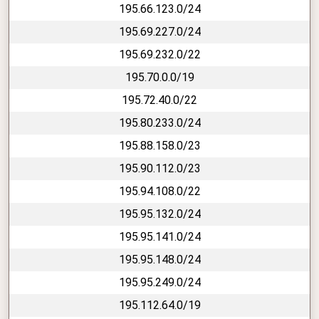
195.66.123.0/24
195.69.227.0/24
195.69.232.0/22
195.70.0.0/19
195.72.40.0/22
195.80.233.0/24
195.88.158.0/23
195.90.112.0/23
195.94.108.0/22
195.95.132.0/24
195.95.141.0/24
195.95.148.0/24
195.95.249.0/24
195.112.64.0/19