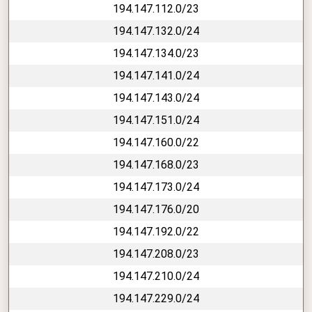
194.147.112.0/23
194.147.132.0/24
194.147.134.0/23
194.147.141.0/24
194.147.143.0/24
194.147.151.0/24
194.147.160.0/22
194.147.168.0/23
194.147.173.0/24
194.147.176.0/20
194.147.192.0/22
194.147.208.0/23
194.147.210.0/24
194.147.229.0/24