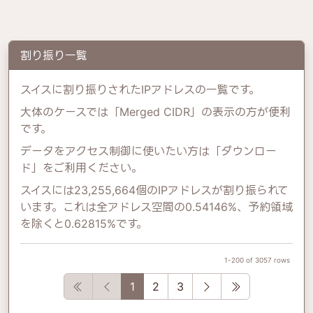
割り振り一覧
スイスに割り振りされたIPアドレスの一覧です。
大体のケースでは「Merged CIDR」の表示の方が便利
です。
データをアクセス制御に使いたい方は「ダウンロー
ド」をご利用ください。
スイスには23,255,664個のIPアドレスが割り振られて
います。これは全アドレス空間の0.54146%、予約領域
を除くと0.62815%です。
1-200 of 3057 rows
First
Previous
Next
Last
1
2
3