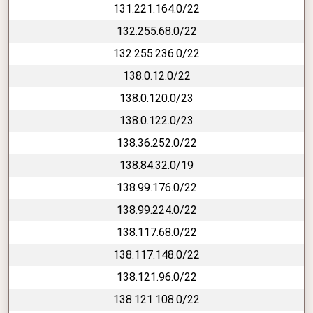
131.221.164.0/22
132.255.68.0/22
132.255.236.0/22
138.0.12.0/22
138.0.120.0/23
138.0.122.0/23
138.36.252.0/22
138.84.32.0/19
138.99.176.0/22
138.99.224.0/22
138.117.68.0/22
138.117.148.0/22
138.121.96.0/22
138.121.108.0/22