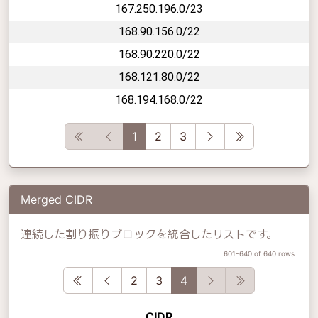
167.250.196.0/23
168.90.156.0/22
168.90.220.0/22
168.121.80.0/22
168.194.168.0/22
First
Previous
Next
Last
1
2
3
Merged CIDR
連続した割り振りブロックを統合したリストです。
601-640 of 640 rows
First
Previous
Next
Last
2
3
4
CIDR