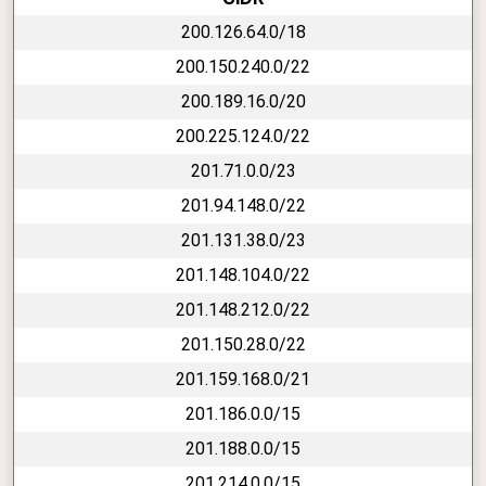
200.126.64.0/18
200.150.240.0/22
200.189.16.0/20
200.225.124.0/22
201.71.0.0/23
201.94.148.0/22
201.131.38.0/23
201.148.104.0/22
201.148.212.0/22
201.150.28.0/22
201.159.168.0/21
201.186.0.0/15
201.188.0.0/15
201.214.0.0/15