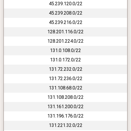
45.239.120.0/22
45.239.208.0/22
45.239.216.0/22
128.201.116.0/22
128.201.224.0/22
131.0.108.0/22
131.0.172.0/22
131.72.232.0/22
131.72.236.0/22
131.108.68.0/22
131.108.208.0/22
131.161.200.0/22
131.196.176.0/22
131.221.32.0/22