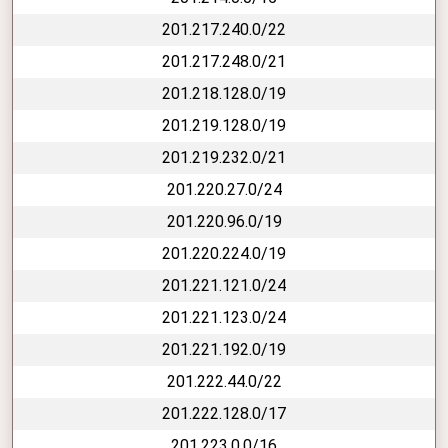
201.217.240.0/22
201.217.248.0/21
201.218.128.0/19
201.219.128.0/19
201.219.232.0/21
201.220.27.0/24
201.220.96.0/19
201.220.224.0/19
201.221.121.0/24
201.221.123.0/24
201.221.192.0/19
201.222.44.0/22
201.222.128.0/17
201.223.0.0/16