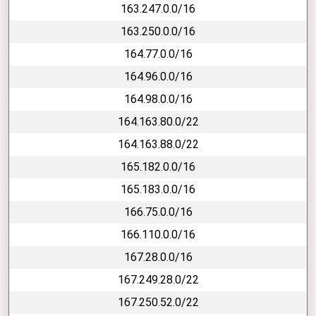
163.247.0.0/16
163.250.0.0/16
164.77.0.0/16
164.96.0.0/16
164.98.0.0/16
164.163.80.0/22
164.163.88.0/22
165.182.0.0/16
165.183.0.0/16
166.75.0.0/16
166.110.0.0/16
167.28.0.0/16
167.249.28.0/22
167.250.52.0/22