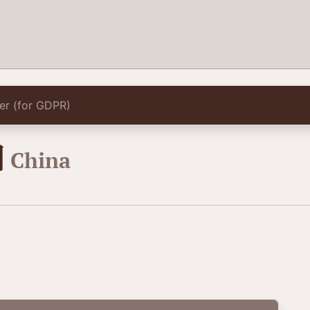
lter (for GDPR)
国
China