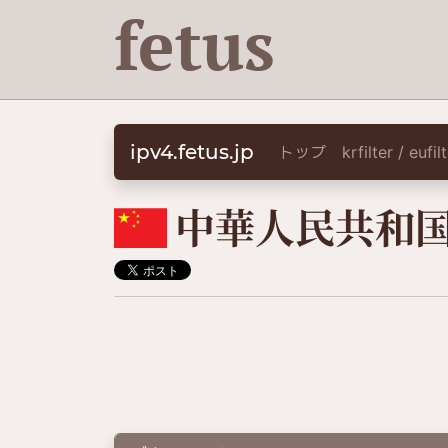
fetus
ipv4.fetus.jp
トップ
krfilter / eufi
🇨🇳
中華人民共和