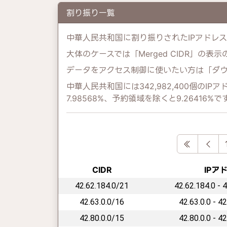
割り振り一覧
中華人民共和国に割り振りされたIPアドレ
大体のケースでは「Merged CIDR」の表
データをアクセス制御に使いたい方は「ダ
中華人民共和国には342,982,400個の
7.98568%、予約領域を除くと9.26416%で
First
Pre
CIDR
IPア
42.62.184.0/21
42.62.184.0 - 
42.63.0.0/16
42.63.0.0 - 4
42.80.0.0/15
42.80.0.0 - 4