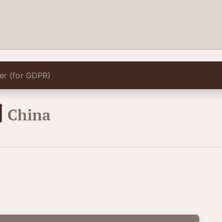
lter (for GDPR)
国
China