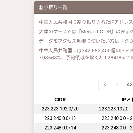
割り振り一覧
中華人民共和国に割り振りされたIPアドレ
大体のケースでは「Merged CIDR」の表
データをアクセス制御に使いたい方は「ダ
中華人民共和国には342,982,400個の
7.98568%、予約領域を除くと9.26416%で
First
Previ
43
CIDR
IP
223.223.192.0/20
223.223.192.0 -
223.240.0.0/13
223.240.0.0 - 
223.248.0.0/14
223.248.0.0 - 