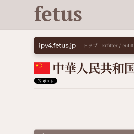
fetus
ipv4.fetus.jp
トップ
krfilter / eufi
🇨🇳
中華人民共和