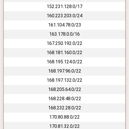
152.231.128.0/17
160.223.203.0/24
161.104.78.0/23
163.178.0.0/16
167.250.192.0/22
168.181.160.0/22
168.195.124.0/22
168.197.96.0/22
168.197.132.0/22
168.205.64.0/22
168.228.48.0/22
168.232.28.0/22
170.80.88.0/22
170.81.32.0/22