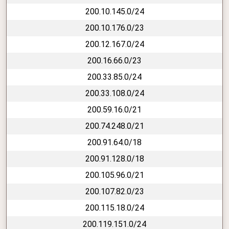
200.10.145.0/24
200.10.176.0/23
200.12.167.0/24
200.16.66.0/23
200.33.85.0/24
200.33.108.0/24
200.59.16.0/21
200.74.248.0/21
200.91.64.0/18
200.91.128.0/18
200.105.96.0/21
200.107.82.0/23
200.115.18.0/24
200.119.151.0/24