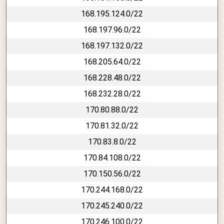
168.195.124.0/22
168.197.96.0/22
168.197.132.0/22
168.205.64.0/22
168.228.48.0/22
168.232.28.0/22
170.80.88.0/22
170.81.32.0/22
170.83.8.0/22
170.84.108.0/22
170.150.56.0/22
170.244.168.0/22
170.245.240.0/22
170.246.100.0/22