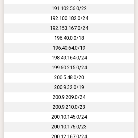
191.102.56.0/22
192.100.182.0/24
192.153.167.0/24
196.40.0.0/18
196.40.64.0/19
198.49.164.0/24
199.60.215.0/24
200.5.48.0/20
200.9.32.0/19
200.9.209.0/24
200.9.210.0/23
200.10.145.0/24
200.10.176.0/23
200.12.167.0/24