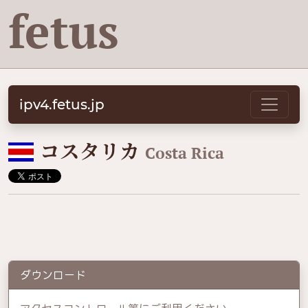
fetus
ipv4.fetus.jp
🇨🇷
コスタリカ
Costa Rica
ダウンロード