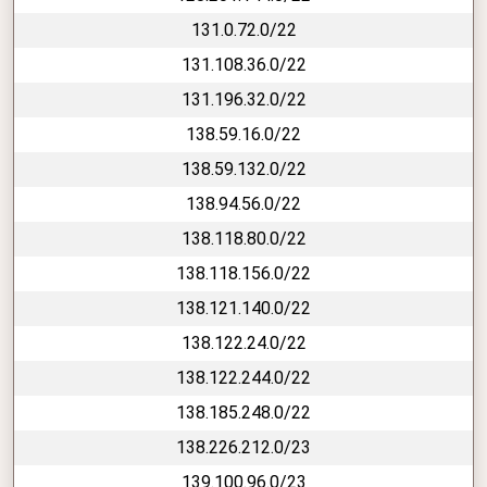
131.0.72.0/22
131.108.36.0/22
131.196.32.0/22
138.59.16.0/22
138.59.132.0/22
138.94.56.0/22
138.118.80.0/22
138.118.156.0/22
138.121.140.0/22
138.122.24.0/22
138.122.244.0/22
138.185.248.0/22
138.226.212.0/23
139.100.96.0/23