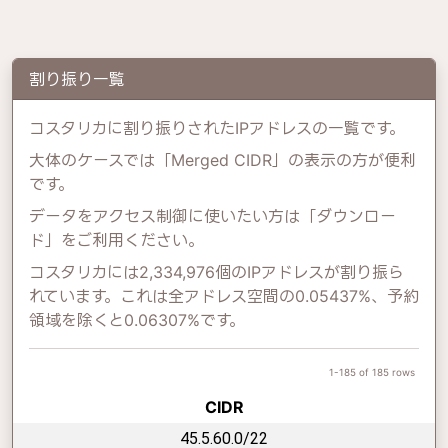
割り振り一覧
コスタリカに割り振りされたIPアドレスの一覧です。
大体のケースでは「Merged CIDR」の表示の方が便利
です。
データをアクセス制御に使いたい方は「ダウンロー
ド」をご利用ください。
コスタリカには2,334,976個のIPアドレスが割り振ら
れています。これは全アドレス空間の0.05437%、予約
領域を除くと0.06307%です。
1-185 of 185 rows
CIDR
45.5.60.0/22