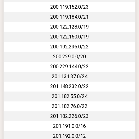
200.119.152.0/23
200.119.184.0/21
200.122.128.0/19
200.122.160.0/19
200.192.236.0/22
200.229.0.0/20
200.229.144.0/22
201.131.37.0/24
201.148.232.0/22
201.182.55.0/24
201.182.76.0/22
201.182.226.0/23
201.191.0.0/16
201.192.0.0/12