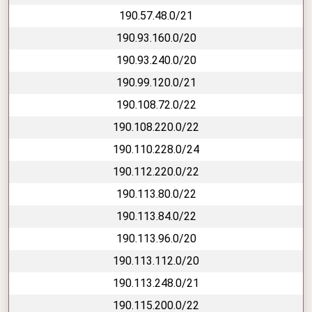
190.57.48.0/21
190.93.160.0/20
190.93.240.0/20
190.99.120.0/21
190.108.72.0/22
190.108.220.0/22
190.110.228.0/24
190.112.220.0/22
190.113.80.0/22
190.113.84.0/22
190.113.96.0/20
190.113.112.0/20
190.113.248.0/21
190.115.200.0/22