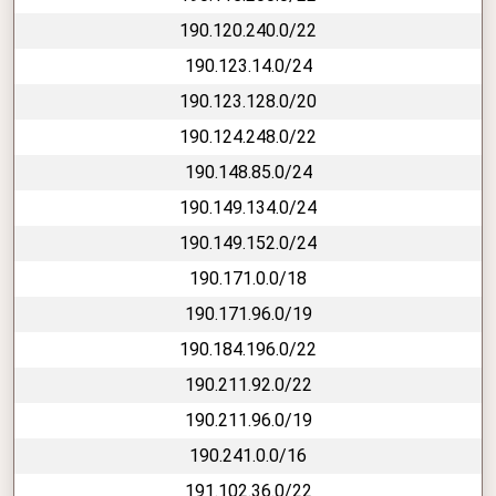
190.120.240.0/22
190.123.14.0/24
190.123.128.0/20
190.124.248.0/22
190.148.85.0/24
190.149.134.0/24
190.149.152.0/24
190.171.0.0/18
190.171.96.0/19
190.184.196.0/22
190.211.92.0/22
190.211.96.0/19
190.241.0.0/16
191.102.36.0/22