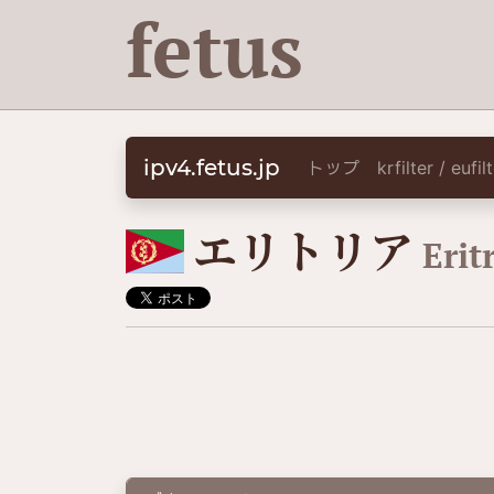
fetus
ipv4.fetus.jp
トップ
krfilter / eufi
🇪🇷
エリトリア
Erit