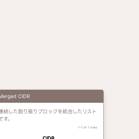
Merged CIDR
連続した割り振りブロックを統合したリスト
です。
1-1 of 1 rows
CIDR