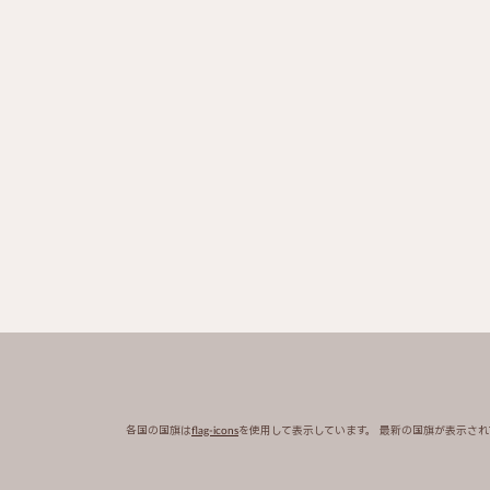
各国の国旗は
flag-icons
を使用して表示しています。 最新の国旗が表示さ