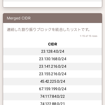
Merged CIDR
連続した割り振りブロックを統合したリストです。
1-15 of 15 rows
CIDR
23.128.4.0/24
23.130.168.0/24
23.141.216.0/24
23.155.216.0/24
45.42.225.0/24
67.159.199.0/24
74.117.84.0/22
74.122.88.0/21