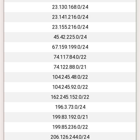
23.130.168.0/24
23.141.216.0/24
23.155.216.0/24
45.42.225.0/24
67.159.199.0/24
74.117.84.0/22
74.122.88.0/21
104.245.48.0/22
104.245.92.0/22
162.245.152.0/22
196.3.73.0/24
199.83.192.0/21
199.85.236.0/22
206.126.244.0/24