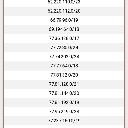
62.220.110.0/23
62.220.112.0/20
66.79.96.0/19
69.194.64.0/18
77.36.128.0/17
77.72.80.0/24
77.74.202.0/24
77.77.64.0/18
77.81.32.0/20
77.81.128.0/21
77.81.144.0/20
77.81.192.0/19
77.95.219.0/24
77.237.160.0/19