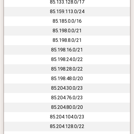
85.133.128.0/17
85.159.113.0/24
85.185.0.0/16
85.198.0.0/21
85.198.8.0/21
85.198.16.0/21
85.198.24.0/22
85.198.28.0/22
85.198.48.0/20
85.204.30.0/23
85.204.76.0/23
85.204.80.0/20
85.204.104.0/23
85.204.128.0/22