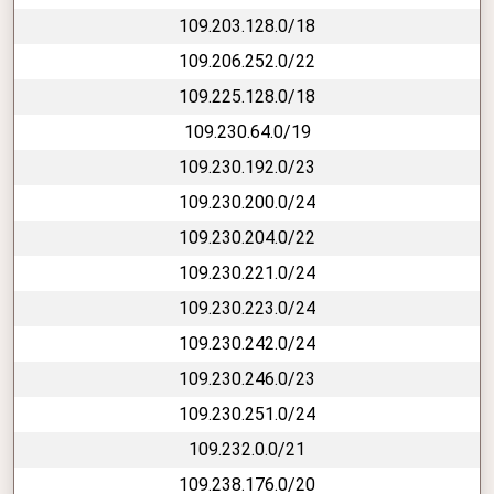
109.203.128.0/18
109.206.252.0/22
109.225.128.0/18
109.230.64.0/19
109.230.192.0/23
109.230.200.0/24
109.230.204.0/22
109.230.221.0/24
109.230.223.0/24
109.230.242.0/24
109.230.246.0/23
109.230.251.0/24
109.232.0.0/21
109.238.176.0/20