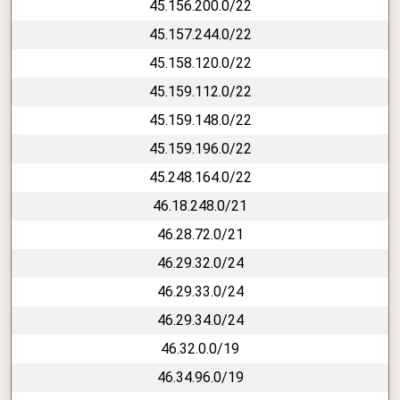
45.156.200.0/22
45.157.244.0/22
45.158.120.0/22
45.159.112.0/22
45.159.148.0/22
45.159.196.0/22
45.248.164.0/22
46.18.248.0/21
46.28.72.0/21
46.29.32.0/24
46.29.33.0/24
46.29.34.0/24
46.32.0.0/19
46.34.96.0/19