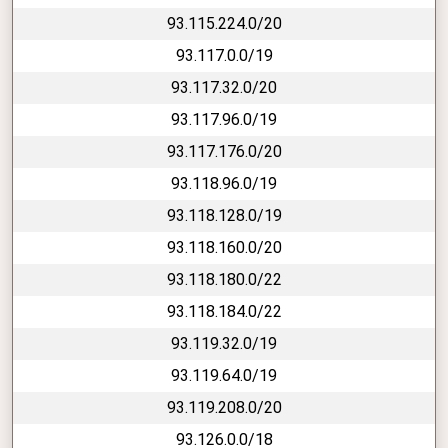
93.115.224.0/20
93.117.0.0/19
93.117.32.0/20
93.117.96.0/19
93.117.176.0/20
93.118.96.0/19
93.118.128.0/19
93.118.160.0/20
93.118.180.0/22
93.118.184.0/22
93.119.32.0/19
93.119.64.0/19
93.119.208.0/20
93.126.0.0/18