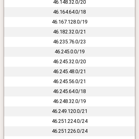
46.148.32.0/20
46.164.64.0/18
46.167.128.0/19
46.182.32.0/21
46.235.76.0/23
46.245.0.0/19
46.245.32.0/20
46.245.48.0/21
46.245.56.0/21
46.245.64.0/18
46.248.32.0/19
46.249.120.0/21
46.251.224.0/24
46.251.226.0/24