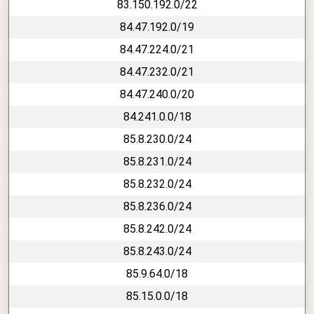
83.150.192.0/22
84.47.192.0/19
84.47.224.0/21
84.47.232.0/21
84.47.240.0/20
84.241.0.0/18
85.8.230.0/24
85.8.231.0/24
85.8.232.0/24
85.8.236.0/24
85.8.242.0/24
85.8.243.0/24
85.9.64.0/18
85.15.0.0/18