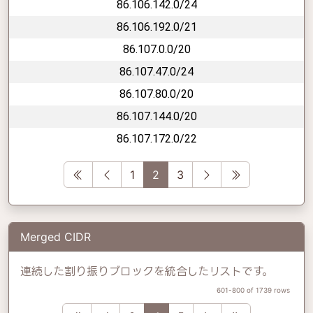
86.106.142.0/24
86.106.192.0/21
86.107.0.0/20
86.107.47.0/24
86.107.80.0/20
86.107.144.0/20
86.107.172.0/22
First
Previous
Next
Last
1
2
3
Merged CIDR
連続した割り振りブロックを統合したリストです。
601-800 of 1739 rows