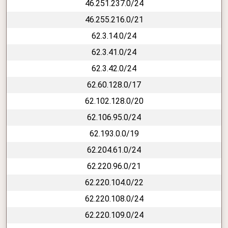
46.251.237.0/24
46.255.216.0/21
62.3.14.0/24
62.3.41.0/24
62.3.42.0/24
62.60.128.0/17
62.102.128.0/20
62.106.95.0/24
62.193.0.0/19
62.204.61.0/24
62.220.96.0/21
62.220.104.0/22
62.220.108.0/24
62.220.109.0/24