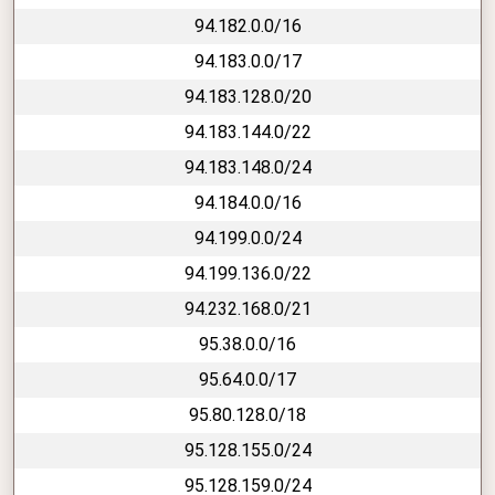
94.182.0.0/16
94.183.0.0/17
94.183.128.0/20
94.183.144.0/22
94.183.148.0/24
94.184.0.0/16
94.199.0.0/24
94.199.136.0/22
94.232.168.0/21
95.38.0.0/16
95.64.0.0/17
95.80.128.0/18
95.128.155.0/24
95.128.159.0/24