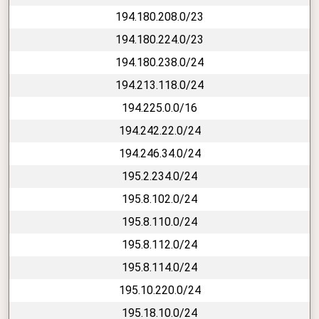
194.180.208.0/23
194.180.224.0/23
194.180.238.0/24
194.213.118.0/24
194.225.0.0/16
194.242.22.0/24
194.246.34.0/24
195.2.234.0/24
195.8.102.0/24
195.8.110.0/24
195.8.112.0/24
195.8.114.0/24
195.10.220.0/24
195.18.10.0/24