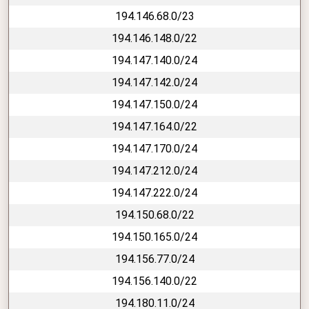
194.146.68.0/23
194.146.148.0/22
194.147.140.0/24
194.147.142.0/24
194.147.150.0/24
194.147.164.0/22
194.147.170.0/24
194.147.212.0/24
194.147.222.0/24
194.150.68.0/22
194.150.165.0/24
194.156.77.0/24
194.156.140.0/22
194.180.11.0/24