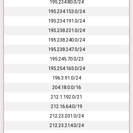
195.234.80.0/24
195.234.153.0/24
195.234.191.0/24
195.238.231.0/24
195.238.240.0/24
195.238.247.0/24
195.245.70.0/23
195.254.165.0/24
196.3.91.0/24
204.18.0.0/16
212.1.192.0/21
212.16.64.0/19
212.23.201.0/24
212.23.214.0/24