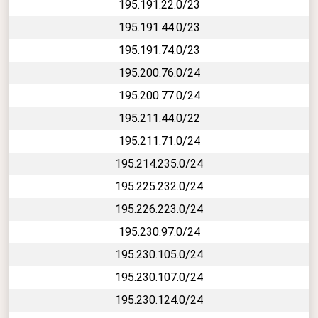
195.191.22.0/23
195.191.44.0/23
195.191.74.0/23
195.200.76.0/24
195.200.77.0/24
195.211.44.0/22
195.211.71.0/24
195.214.235.0/24
195.225.232.0/24
195.226.223.0/24
195.230.97.0/24
195.230.105.0/24
195.230.107.0/24
195.230.124.0/24