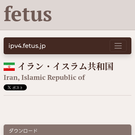
fetus
ipv4.fetus.jp
🇮🇷
イラン・イスラム共和国
Iran, Islamic Republic of
ダウンロード