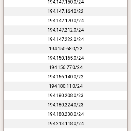
194.147.150.0/24
194.147.164.0/22
194.147.170.0/24
194.147.212.0/24
194.147.222.0/24
194.150.68.0/22
194.150.165.0/24
194.156.77.0/24
194.156.140.0/22
194.180.11.0/24
194.180.208.0/23
194.180.224.0/23
194.180.238.0/24
194.213.118.0/24