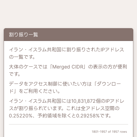
割り振り一覧
イラン・イスラム共和国に割り振りされたIPアドレス
の一覧です。
大体のケースでは「Merged CIDR」の表示の方が便利
です。
データをアクセス制御に使いたい方は「ダウンロー
ド」をご利用ください。
イラン・イスラム共和国には10,831,872個のIPアドレ
スが割り振られています。これは全アドレス空間の
0.25220%、予約領域を除くと0.29258%です。
1801-1957 of 1957 rows