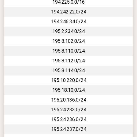
194.225.0.0/16
194.242.22.0/24
194.246.34.0/24
195.2.234.0/24
195.8.102.0/24
195.8.110.0/24
195.8.112.0/24
195.8.114.0/24
195.10.220.0/24
195.18.10.0/24
195.20.136.0/24
195.24.233.0/24
195.24.236.0/24
195.24.237.0/24