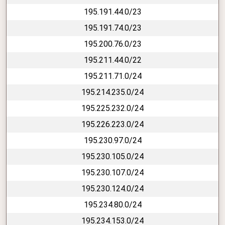
195.191.44.0/23
195.191.74.0/23
195.200.76.0/23
195.211.44.0/22
195.211.71.0/24
195.214.235.0/24
195.225.232.0/24
195.226.223.0/24
195.230.97.0/24
195.230.105.0/24
195.230.107.0/24
195.230.124.0/24
195.234.80.0/24
195.234.153.0/24