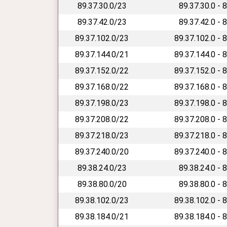
89.37.30.0/23
89.37.30.0 - 
89.37.42.0/23
89.37.42.0 - 
89.37.102.0/23
89.37.102.0 - 
89.37.144.0/21
89.37.144.0 - 
89.37.152.0/22
89.37.152.0 - 
89.37.168.0/22
89.37.168.0 - 
89.37.198.0/23
89.37.198.0 - 
89.37.208.0/22
89.37.208.0 - 
89.37.218.0/23
89.37.218.0 - 
89.37.240.0/20
89.37.240.0 - 
89.38.24.0/23
89.38.24.0 - 
89.38.80.0/20
89.38.80.0 - 
89.38.102.0/23
89.38.102.0 - 
89.38.184.0/21
89.38.184.0 - 