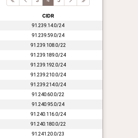
CIDR
91.239.14.0/24
91.239.59.0/24
91.239.108.0/22
91.239.189.0/24
91.239.192.0/24
91.239.210.0/24
91.239.214.0/24
91.240.60.0/22
91.240.95.0/24
91.240.116.0/24
91.240.180.0/22
91.241.20.0/23