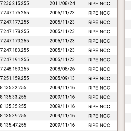
87.236.215.255
2011/08/24
RIPE NCC
87.247.175.255
2005/11/23
RIPE NCC
87.247.177.255
2005/11/23
RIPE NCC
87.247.178.255
2005/11/23
RIPE NCC
87.247.179.255
2005/11/23
RIPE NCC
87.247.183.255
2005/11/23
RIPE NCC
87.247.191.255
2005/11/23
RIPE NCC
87.248.159.255
2008/08/26
RIPE NCC
87.251.159.255
2005/09/13
RIPE NCC
88.135.32.255
2009/11/16
RIPE NCC
88.135.33.255
2009/11/16
RIPE NCC
88.135.35.255
2009/11/16
RIPE NCC
88.135.39.255
2009/11/16
RIPE NCC
88.135.47.255
2009/11/16
RIPE NCC