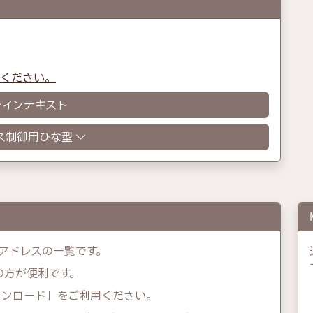
認ください。
レインテキスト
ス制御用ひな型
Pアドレスの一覧です。
示の方が便利です。
ウンロード」をご利用ください。