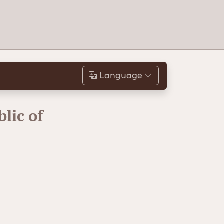
Language
blic of