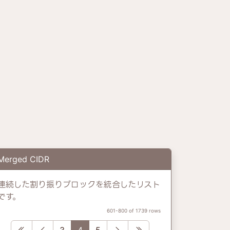
Merged CIDR
連続した割り振りブロックを統合したリスト
です。
601-800 of 1739 rows
First
Previous
Next
Last
3
4
5