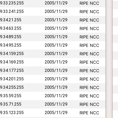
89.33.235.255
2005/11/29
RIPE NCC
89.33.241.255
2005/11/29
RIPE NCC
89.34.21.255
2005/11/29
RIPE NCC
89.34.63.255
2005/11/29
RIPE NCC
89.34.89.255
2005/11/29
RIPE NCC
89.34.95.255
2005/11/29
RIPE NCC
89.34.159.255
2005/11/29
RIPE NCC
89.34.169.255
2005/11/29
RIPE NCC
89.34.177.255
2005/11/29
RIPE NCC
89.34.201.255
2005/11/29
RIPE NCC
89.34.255.255
2005/11/29
RIPE NCC
89.35.59.255
2005/11/29
RIPE NCC
89.35.71.255
2005/11/29
RIPE NCC
89.35.123.255
2005/11/29
RIPE NCC