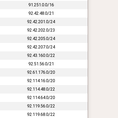
91.251.0.0/16
92.42.48.0/21
92.42.201.0/24
92.42.202.0/23
92.42.205.0/24
92.42.207.0/24
92.43.160.0/22
92.51.56.0/21
92.61.176.0/20
92.114.16.0/20
92.114.48.0/22
92.114.64.0/20
92.119.56.0/22
92.119.68.0/22