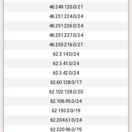
46.249.120.0/21
46.251.224.0/24
46.251.226.0/24
46.251.237.0/24
46.255.216.0/21
62.3.14.0/24
62.3.41.0/24
62.3.42.0/24
62.60.128.0/17
62.102.128.0/20
62.106.95.0/24
62.193.0.0/19
62.204.61.0/24
62.220.96.0/19