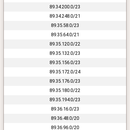
89.34.200.0/23
89.34.248.0/21
89.35.58.0/23
89.35.64.0/21
89.35.120.0/22
89.35.132.0/23
89.35.156.0/23
89.35.172.0/24
89.35.176.0/23
89.35.180.0/22
89.35.194.0/23
89.36.16.0/23
89.36.48.0/20
89.36.96.0/20