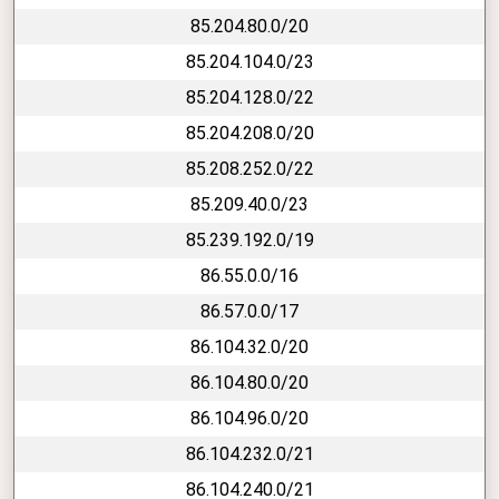
85.204.80.0/20
85.204.104.0/23
85.204.128.0/22
85.204.208.0/20
85.208.252.0/22
85.209.40.0/23
85.239.192.0/19
86.55.0.0/16
86.57.0.0/17
86.104.32.0/20
86.104.80.0/20
86.104.96.0/20
86.104.232.0/21
86.104.240.0/21