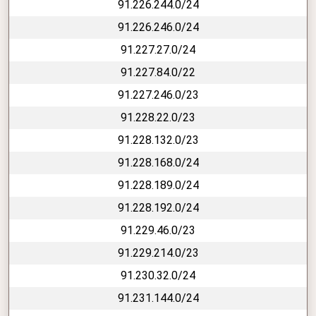
91.226.244.0/24
91.226.246.0/24
91.227.27.0/24
91.227.84.0/22
91.227.246.0/23
91.228.22.0/23
91.228.132.0/23
91.228.168.0/24
91.228.189.0/24
91.228.192.0/24
91.229.46.0/23
91.229.214.0/23
91.230.32.0/24
91.231.144.0/24