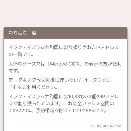
割り振り一覧
イラン・イスラム共和国に割り振りされたIPアドレス
の一覧です。
大体のケースでは「Merged CIDR」の表示の方が便利
です。
データをアクセス制御に使いたい方は「ダウンロー
ド」をご利用ください。
イラン・イスラム共和国には10,831,872個のIPアドレ
スが割り振られています。これは全アドレス空間の
0.25220%、予約領域を除くと0.29258%です。
601-800 of 1957 rows