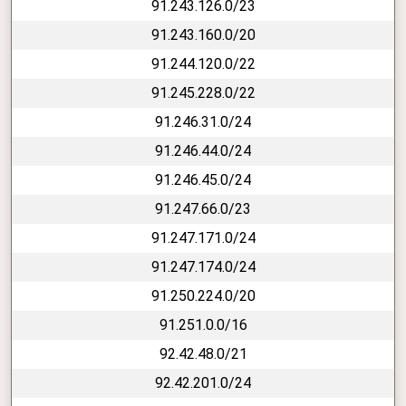
91.243.126.0/23
91.243.160.0/20
91.244.120.0/22
91.245.228.0/22
91.246.31.0/24
91.246.44.0/24
91.246.45.0/24
91.247.66.0/23
91.247.171.0/24
91.247.174.0/24
91.250.224.0/20
91.251.0.0/16
92.42.48.0/21
92.42.201.0/24