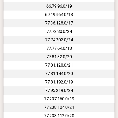
66.79.96.0/19
69.194.64.0/18
77.36.128.0/17
77.72.80.0/24
77.74.202.0/24
77.77.64.0/18
77.81.32.0/20
77.81.128.0/21
77.81.144.0/20
77.81.192.0/19
77.95.219.0/24
77.237.160.0/19
77.238.104.0/21
77.238.112.0/20