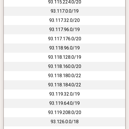
93.115.224.0/20
93.117.0.0/19
93.117.32.0/20
93.117.96.0/19
93.117.176.0/20
93.118.96.0/19
93.118.128.0/19
93.118.160.0/20
93.118.180.0/22
93.118.184.0/22
93.119.32.0/19
93.119.64.0/19
93.119.208.0/20
93.126.0.0/18