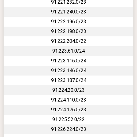
91.221.232.0/23
91.221.240.0/23
91.222.196.0/23
91.222.198.0/23
91.222.204.0/22
91.223.61.0/24
91.223.116.0/24
91.223.146.0/24
91.223.187.0/24
91.224.20.0/23
91.224.110.0/23
91.224.176.0/23
91.225.52.0/22
91.226.224.0/23