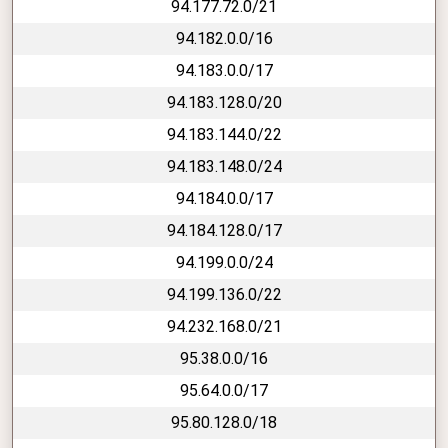
94.177.72.0/21
94.182.0.0/16
94.183.0.0/17
94.183.128.0/20
94.183.144.0/22
94.183.148.0/24
94.184.0.0/17
94.184.128.0/17
94.199.0.0/24
94.199.136.0/22
94.232.168.0/21
95.38.0.0/16
95.64.0.0/17
95.80.128.0/18