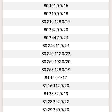
80.191.0.0/16
80.210.0.0/18
80.210.128.0/17
80.242.0.0/20
80.244.7.0/24
80.244.11.0/24
80.249.112.0/22
80.250.192.0/20
80.253.128.0/19
81.12.0.0/17
81.16.112.0/20
81.28.32.0/19
81.28.252.0/22
81.29.240.0/20