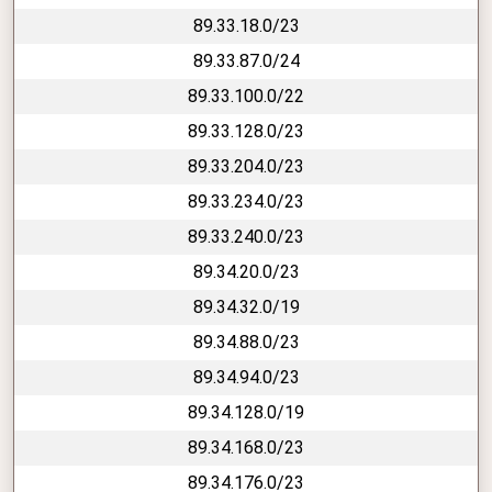
89.33.18.0/23
89.33.87.0/24
89.33.100.0/22
89.33.128.0/23
89.33.204.0/23
89.33.234.0/23
89.33.240.0/23
89.34.20.0/23
89.34.32.0/19
89.34.88.0/23
89.34.94.0/23
89.34.128.0/19
89.34.168.0/23
89.34.176.0/23