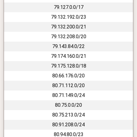
79.127.0.0/17
79.132.192.0/23
79.132.200.0/21
79.132.208.0/20
79.143.84.0/22
79.174.160.0/21
79.175.128.0/18
80.66.176.0/20
80.71.112.0/20
80.71.149.0/24
80.75.0.0/20
80.75.213.0/24
80.91.208.0/24
80.94.80.0/23