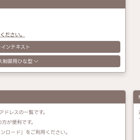
認ください。
レインテキスト
ス制御用ひな型
Pアドレスの一覧です。
示の方が便利です。
ウンロード」をご利用ください。