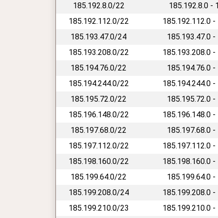
185.192.8.0/22
185.192.8.0 -
185.192.112.0/22
185.192.112.0 -
185.193.47.0/24
185.193.47.0 -
185.193.208.0/22
185.193.208.0 -
185.194.76.0/22
185.194.76.0 -
185.194.244.0/22
185.194.244.0 -
185.195.72.0/22
185.195.72.0 -
185.196.148.0/22
185.196.148.0 -
185.197.68.0/22
185.197.68.0 -
185.197.112.0/22
185.197.112.0 -
185.198.160.0/22
185.198.160.0 -
185.199.64.0/22
185.199.64.0 -
185.199.208.0/24
185.199.208.0 -
185.199.210.0/23
185.199.210.0 -