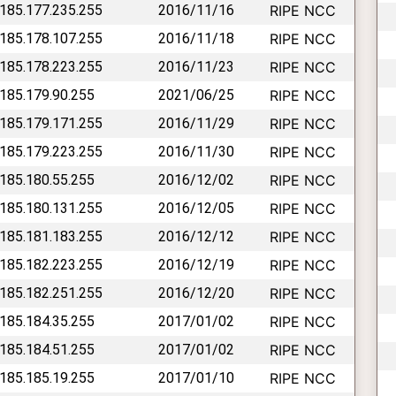
 185.177.235.255
2016/11/16
RIPE NCC
 185.178.107.255
2016/11/18
RIPE NCC
 185.178.223.255
2016/11/23
RIPE NCC
 185.179.90.255
2021/06/25
RIPE NCC
 185.179.171.255
2016/11/29
RIPE NCC
 185.179.223.255
2016/11/30
RIPE NCC
 185.180.55.255
2016/12/02
RIPE NCC
 185.180.131.255
2016/12/05
RIPE NCC
 185.181.183.255
2016/12/12
RIPE NCC
 185.182.223.255
2016/12/19
RIPE NCC
 185.182.251.255
2016/12/20
RIPE NCC
 185.184.35.255
2017/01/02
RIPE NCC
 185.184.51.255
2017/01/02
RIPE NCC
 185.185.19.255
2017/01/10
RIPE NCC