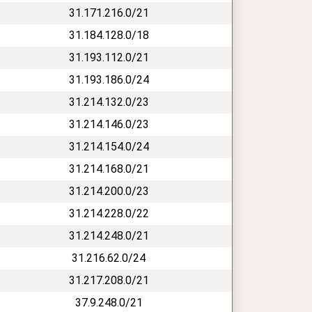
31.171.216.0/21
31.184.128.0/18
31.193.112.0/21
31.193.186.0/24
31.214.132.0/23
31.214.146.0/23
31.214.154.0/24
31.214.168.0/21
31.214.200.0/23
31.214.228.0/22
31.214.248.0/21
31.216.62.0/24
31.217.208.0/21
37.9.248.0/21