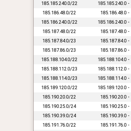
185.185.240.0/22
185.185.240.0 -
185.186.48.0/22
185.186.48.0 -
185.186.240.0/22
185.186.240.0 -
185.187.48.0/22
185.187.48.0 -
185.187.84.0/23
185.187.84.0 -
185.187.86.0/23
185.187.86.0 -
185.188.104.0/22
185.188.104.0 -
185.188.112.0/23
185.188.112.0 -
185.188.114.0/23
185.188.114.0 -
185.189.120.0/22
185.189.120.0 -
185.190.20.0/22
185.190.20.0 -
185.190.25.0/24
185.190.25.0 -
185.190.39.0/24
185.190.39.0 -
185.191.76.0/22
185.191.76.0 -