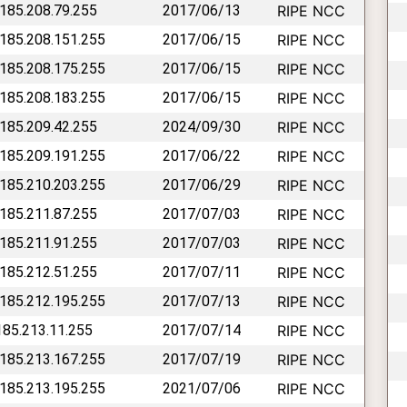
 185.208.79.255
2017/06/13
RIPE NCC
 185.208.151.255
2017/06/15
RIPE NCC
 185.208.175.255
2017/06/15
RIPE NCC
 185.208.183.255
2017/06/15
RIPE NCC
 185.209.42.255
2024/09/30
RIPE NCC
 185.209.191.255
2017/06/22
RIPE NCC
 185.210.203.255
2017/06/29
RIPE NCC
 185.211.87.255
2017/07/03
RIPE NCC
 185.211.91.255
2017/07/03
RIPE NCC
 185.212.51.255
2017/07/11
RIPE NCC
 185.212.195.255
2017/07/13
RIPE NCC
 185.213.11.255
2017/07/14
RIPE NCC
 185.213.167.255
2017/07/19
RIPE NCC
 185.213.195.255
2021/07/06
RIPE NCC