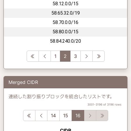
58.12.0.0/15
58.65.32.0/19
58.70.0.0/16
58.80.0.0/15
58.84.240.0/20
First
Previous
Next
Last
1
2
3
Merged CIDR
連続した割り振りブロックを統合したリストです。
3001-3196 of 3196 rows
First
Previous
Next
Last
14
15
16
CIDR