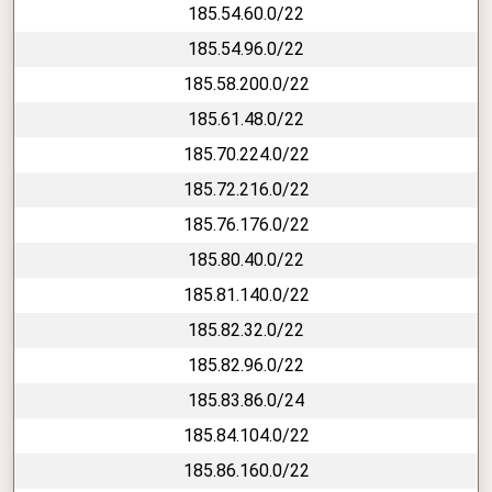
185.54.60.0/22
185.54.96.0/22
185.58.200.0/22
185.61.48.0/22
185.70.224.0/22
185.72.216.0/22
185.76.176.0/22
185.80.40.0/22
185.81.140.0/22
185.82.32.0/22
185.82.96.0/22
185.83.86.0/24
185.84.104.0/22
185.86.160.0/22