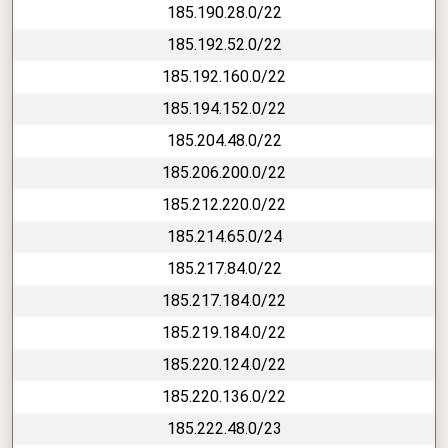
185.190.28.0/22
185.192.52.0/22
185.192.160.0/22
185.194.152.0/22
185.204.48.0/22
185.206.200.0/22
185.212.220.0/22
185.214.65.0/24
185.217.84.0/22
185.217.184.0/22
185.219.184.0/22
185.220.124.0/22
185.220.136.0/22
185.222.48.0/23