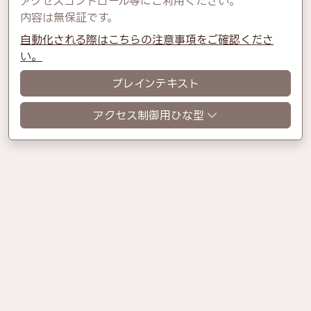
アクセスコントロール等にご利用ください。
内容は無保証です。
自動化される際はこちらの注意事項をご確認くださ
い。
プレインテキスト
アクセス制御用ひな型