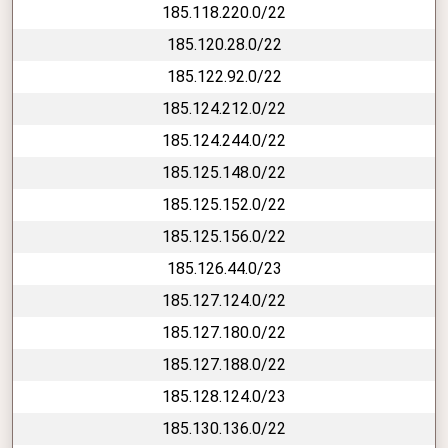
185.118.220.0/22
185.120.28.0/22
185.122.92.0/22
185.124.212.0/22
185.124.244.0/22
185.125.148.0/22
185.125.152.0/22
185.125.156.0/22
185.126.44.0/23
185.127.124.0/22
185.127.180.0/22
185.127.188.0/22
185.128.124.0/23
185.130.136.0/22