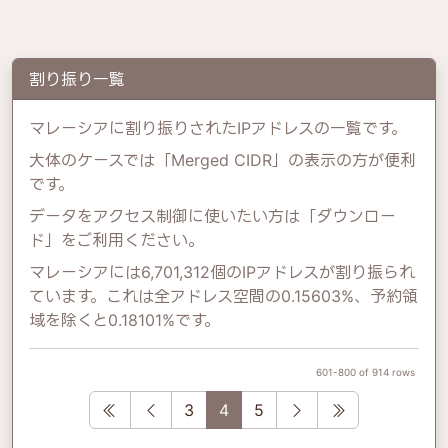
割り振り一覧
マレーシアに割り振りされたIPアドレスの一覧です。
大体のケースでは「Merged CIDR」の表示の方が便利
です。
データをアクセス制御に使いたい方は「ダウンロー
ド」をご利用ください。
マレーシアには6,701,312個のIPアドレスが割り振られ
ています。これは全アドレス空間の0.15603%、予約領
域を除くと0.18101%です。
601-800 of 914 rows
First
Previous
Next
Last
3
4
5