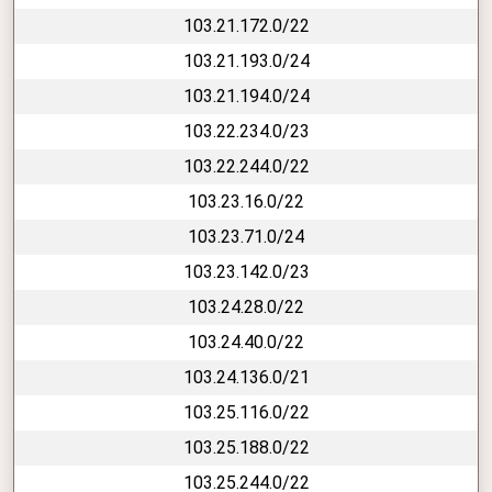
103.21.172.0/22
103.21.193.0/24
103.21.194.0/24
103.22.234.0/23
103.22.244.0/22
103.23.16.0/22
103.23.71.0/24
103.23.142.0/23
103.24.28.0/22
103.24.40.0/22
103.24.136.0/21
103.25.116.0/22
103.25.188.0/22
103.25.244.0/22