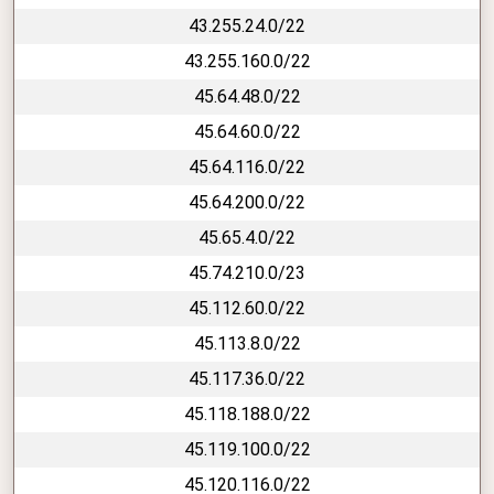
43.255.24.0/22
43.255.160.0/22
45.64.48.0/22
45.64.60.0/22
45.64.116.0/22
45.64.200.0/22
45.65.4.0/22
45.74.210.0/23
45.112.60.0/22
45.113.8.0/22
45.117.36.0/22
45.118.188.0/22
45.119.100.0/22
45.120.116.0/22