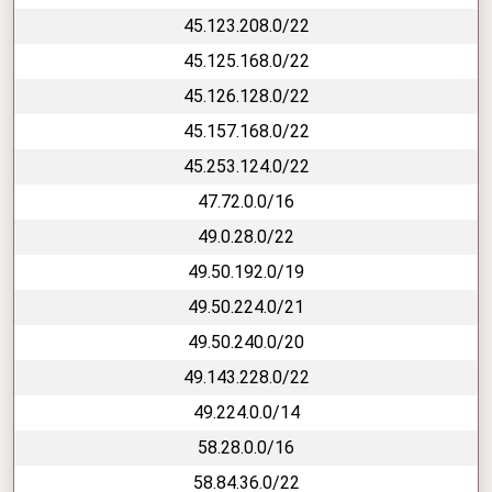
45.123.208.0/22
45.125.168.0/22
45.126.128.0/22
45.157.168.0/22
45.253.124.0/22
47.72.0.0/16
49.0.28.0/22
49.50.192.0/19
49.50.224.0/21
49.50.240.0/20
49.143.228.0/22
49.224.0.0/14
58.28.0.0/16
58.84.36.0/22