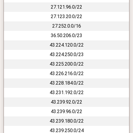
27.121.96.0/22
27.123.20.0/22
27.252.0.0/16
36.50.206.0/23
43.224.120.0/22
43.224.250.0/23
43.225.200.0/22
43.226.216.0/22
43.228.184.0/22
43.231.192.0/22
43.239.92.0/22
43.239.96.0/22
43.239.180.0/22
43.239.250.0/24