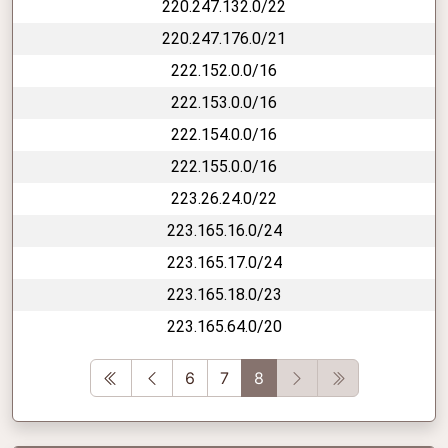
220.247.132.0/22
220.247.176.0/21
222.152.0.0/16
222.153.0.0/16
222.154.0.0/16
222.155.0.0/16
223.26.24.0/22
223.165.16.0/24
223.165.17.0/24
223.165.18.0/23
223.165.64.0/20
First
Previous
Next
Last
6
7
8