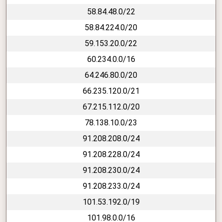
58.84.48.0/22
58.84.224.0/20
59.153.20.0/22
60.234.0.0/16
64.246.80.0/20
66.235.120.0/21
67.215.112.0/20
78.138.10.0/23
91.208.208.0/24
91.208.228.0/24
91.208.230.0/24
91.208.233.0/24
101.53.192.0/19
101.98.0.0/16