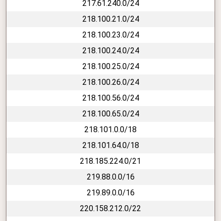
217.61.240.0/24
218.100.21.0/24
218.100.23.0/24
218.100.24.0/24
218.100.25.0/24
218.100.26.0/24
218.100.56.0/24
218.100.65.0/24
218.101.0.0/18
218.101.64.0/18
218.185.224.0/21
219.88.0.0/16
219.89.0.0/16
220.158.212.0/22