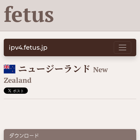
fetus
ipv4.fetus.jp
🇳🇿
ニュージーランド
New
Zealand
ダウンロード