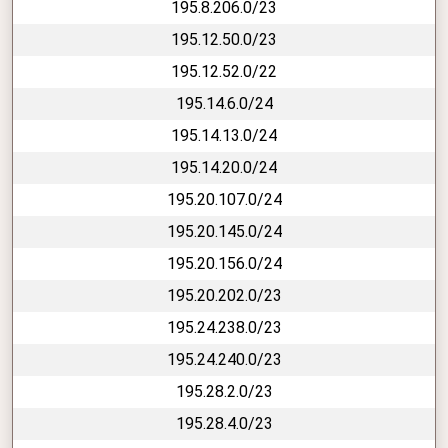
195.8.206.0/23
195.12.50.0/23
195.12.52.0/22
195.14.6.0/24
195.14.13.0/24
195.14.20.0/24
195.20.107.0/24
195.20.145.0/24
195.20.156.0/24
195.20.202.0/23
195.24.238.0/23
195.24.240.0/23
195.28.2.0/23
195.28.4.0/23