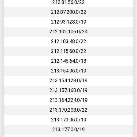
212.81.56.0/22
212.87.200.0/22
212.93.128.0/19
212.102.106.0/24
212.103.48.0/22
212.115.60.0/22
212.146.64.0/18
213.154.96.0/19
213.154.128.0/19
213.157.160.0/19
213.164.224.0/19
213.170.208.0/22
213.173.96.0/19
213.177.0.0/19