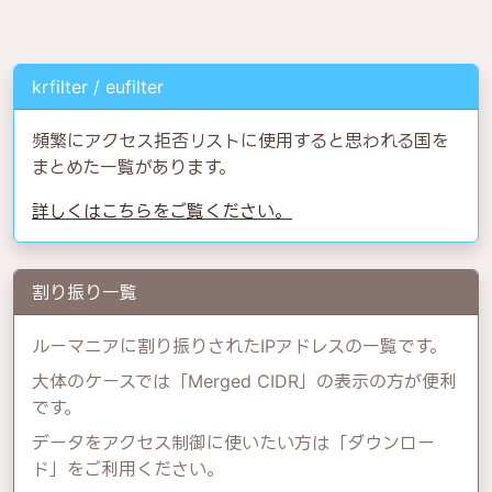
krfilter / eufilter
頻繁にアクセス拒否リストに使用すると思われる国を
まとめた一覧があります。
詳しくはこちらをご覧ください。
割り振り一覧
ルーマニアに割り振りされたIPアドレスの一覧です。
大体のケースでは「Merged CIDR」の表示の方が便利
です。
データをアクセス制御に使いたい方は「ダウンロー
ド」をご利用ください。