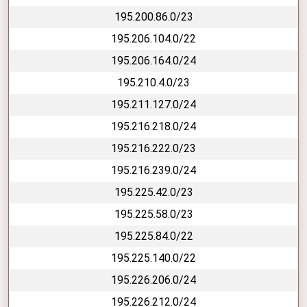
195.200.86.0/23
195.206.104.0/22
195.206.164.0/24
195.210.4.0/23
195.211.127.0/24
195.216.218.0/24
195.216.222.0/23
195.216.239.0/24
195.225.42.0/23
195.225.58.0/23
195.225.84.0/22
195.225.140.0/22
195.226.206.0/24
195.226.212.0/24