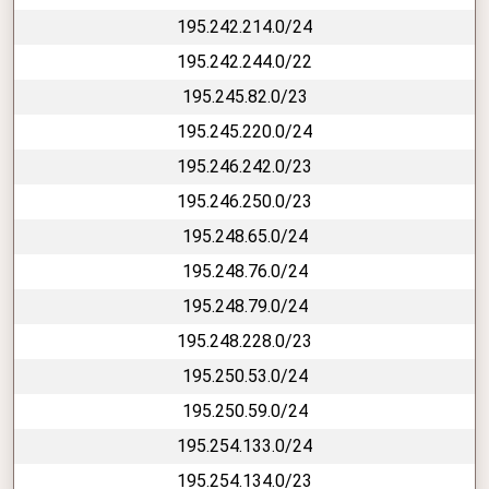
195.242.214.0/24
195.242.244.0/22
195.245.82.0/23
195.245.220.0/24
195.246.242.0/23
195.246.250.0/23
195.248.65.0/24
195.248.76.0/24
195.248.79.0/24
195.248.228.0/23
195.250.53.0/24
195.250.59.0/24
195.254.133.0/24
195.254.134.0/23