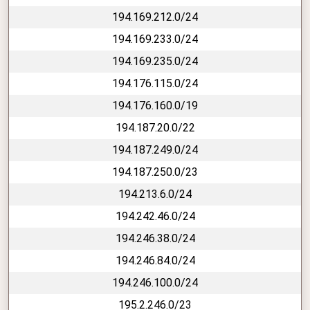
194.169.212.0/24
194.169.233.0/24
194.169.235.0/24
194.176.115.0/24
194.176.160.0/19
194.187.20.0/22
194.187.249.0/24
194.187.250.0/23
194.213.6.0/24
194.242.46.0/24
194.246.38.0/24
194.246.84.0/24
194.246.100.0/24
195.2.246.0/23