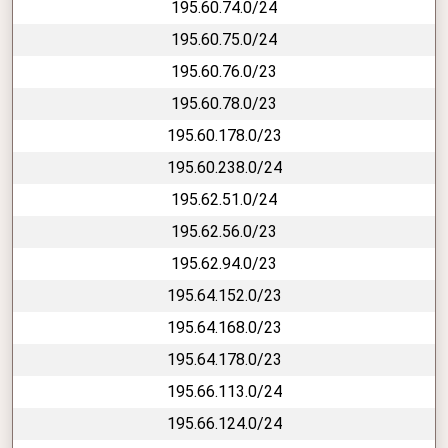
195.60.74.0/24
195.60.75.0/24
195.60.76.0/23
195.60.78.0/23
195.60.178.0/23
195.60.238.0/24
195.62.51.0/24
195.62.56.0/23
195.62.94.0/23
195.64.152.0/23
195.64.168.0/23
195.64.178.0/23
195.66.113.0/24
195.66.124.0/24