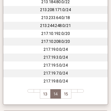
213.184.80.0/22
213.208.171.0/24
213.233.64.0/18
213.244.248.0/21
217.10.192.0/20
217.10.208.0/20
217.19.0.0/24
217.19.3.0/24
217.19.5.0/24
217.19.7.0/24
217.19.8.0/24
First
Previous
Next
Last
13
14
15