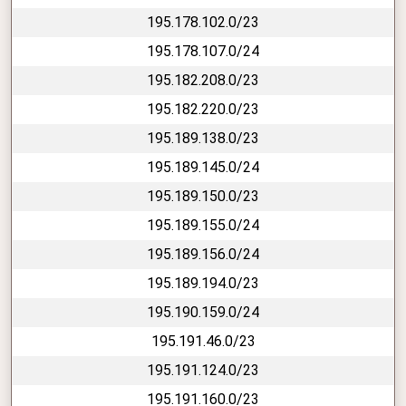
195.178.102.0/23
195.178.107.0/24
195.182.208.0/23
195.182.220.0/23
195.189.138.0/23
195.189.145.0/24
195.189.150.0/23
195.189.155.0/24
195.189.156.0/24
195.189.194.0/23
195.190.159.0/24
195.191.46.0/23
195.191.124.0/23
195.191.160.0/23