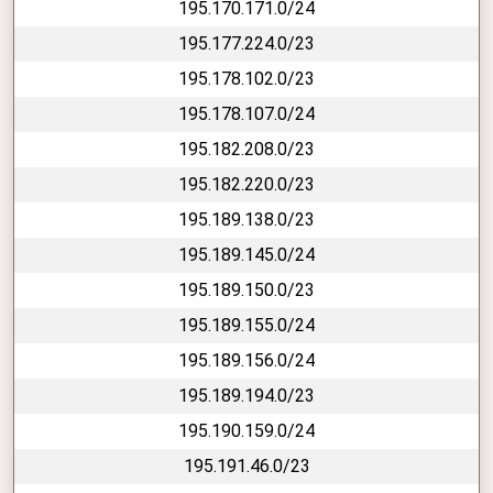
195.170.171.0/24
195.177.224.0/23
195.178.102.0/23
195.178.107.0/24
195.182.208.0/23
195.182.220.0/23
195.189.138.0/23
195.189.145.0/24
195.189.150.0/23
195.189.155.0/24
195.189.156.0/24
195.189.194.0/23
195.190.159.0/24
195.191.46.0/23