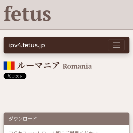
fetus
ipv4.fetus.jp
🇷🇴
ルーマニア
Romania
ダウンロード