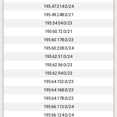
195.47.214.0/24
195.49.248.0/21
195.54.54.0/23
195.60.72.0/21
195.60.178.0/23
195.60.238.0/24
195.62.51.0/24
195.62.56.0/23
195.62.94.0/23
195.64.152.0/23
195.64.168.0/23
195.64.178.0/23
195.66.113.0/24
195.66.124.0/24