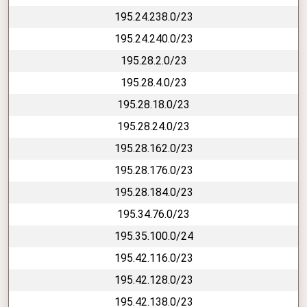
195.24.238.0/23
195.24.240.0/23
195.28.2.0/23
195.28.4.0/23
195.28.18.0/23
195.28.24.0/23
195.28.162.0/23
195.28.176.0/23
195.28.184.0/23
195.34.76.0/23
195.35.100.0/24
195.42.116.0/23
195.42.128.0/23
195.42.138.0/23