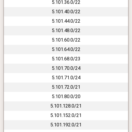
5.101.36.0/22
5.101.40.0/22
5.101.44.0/22
5.101.48.0/22
5.101.60.0/22
5.101.64.0/22
5.101.68.0/23
5.101.70.0/24
5.101.71.0/24
5.101.72.0/21
5.101.80.0/20
5.101.128.0/21
5.101.152.0/21
5.101.192.0/21