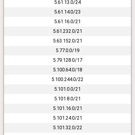
5.61.13.0/24
5.61.14.0/23
5.61.16.0/21
5.61.232.0/21
5.63.152.0/21
5.77.0.0/19
5.79.128.0/17
5.100.64.0/18
5.100.244.0/22
5.101.0.0/21
5.101.8.0/21
5.101.16.0/21
5.101.24.0/21
5.101.32.0/22