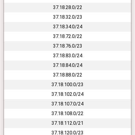
37.18.28.0/22
37.18.32.0/23
37.18.34.0/24
37.18.72.0/22
37.18.76.0/23
37.18.83.0/24
37.18.84.0/24
37.18.88.0/22
37.18.100.0/23
37.18.102.0/24
37.18.107.0/24
37.18.108.0/22
37.18.112.0/21
37.18.120.0/23