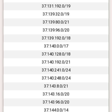
37.131.192.0/19
37.139.32.0/19
37.139.80.0/21
37.139.96.0/20
37.139.192.0/18
37.140.0.0/17
37.140.128.0/18
37.140.192.0/21
37.140.241.0/24
37.140.248.0/24
37.143.8.0/21
37.143.16.0/20
37.143.96.0/20
37.144.0.0/14