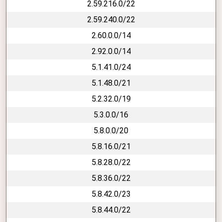
2.59.216.0/22
2.59.240.0/22
2.60.0.0/14
2.92.0.0/14
5.1.41.0/24
5.1.48.0/21
5.2.32.0/19
5.3.0.0/16
5.8.0.0/20
5.8.16.0/21
5.8.28.0/22
5.8.36.0/22
5.8.42.0/23
5.8.44.0/22