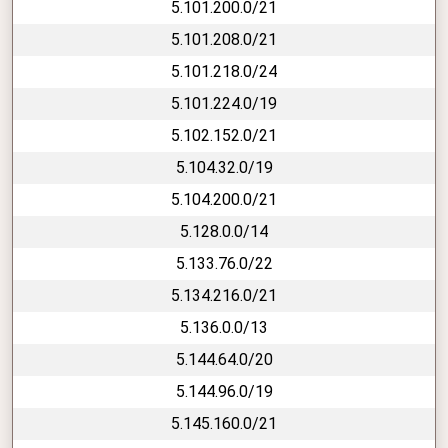
5.101.200.0/21
5.101.208.0/21
5.101.218.0/24
5.101.224.0/19
5.102.152.0/21
5.104.32.0/19
5.104.200.0/21
5.128.0.0/14
5.133.76.0/22
5.134.216.0/21
5.136.0.0/13
5.144.64.0/20
5.144.96.0/19
5.145.160.0/21