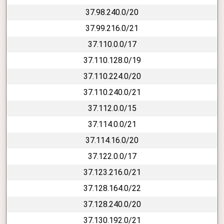
37.98.240.0/20
37.99.216.0/21
37.110.0.0/17
37.110.128.0/19
37.110.224.0/20
37.110.240.0/21
37.112.0.0/15
37.114.0.0/21
37.114.16.0/20
37.122.0.0/17
37.123.216.0/21
37.128.164.0/22
37.128.240.0/20
37.130.192.0/21