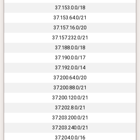
37.153.0.0/18
37.153.64.0/21
37.157.16.0/20
37.157.232.0/21
37.188.0.0/18
37.190.0.0/17
37.192.0.0/14
37.200.64.0/20
37.200.88.0/21
37.200.120.0/21
37.202.8.0/21
37.203.200.0/21
37.203.240.0/21
37.204.0.0/16