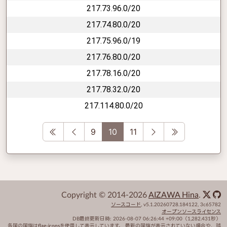
217.73.96.0/20
217.74.80.0/20
217.75.96.0/19
217.76.80.0/20
217.78.16.0/20
217.78.32.0/20
217.114.80.0/20
First
Previous
Next
Last
9
10
11
Copyright © 2014-2026
AIZAWA Hina
.
ソースコード
,
v5.1.20260728.184122
,
3c65782
オープンソースライセンス
DB最終更新日時:
2026-08-07 06:26:44 +09:00
（1,282.431秒）
各国の国旗は
flag-icons
を使用して表示しています。 最新の国旗が表示されていない場合や、誤