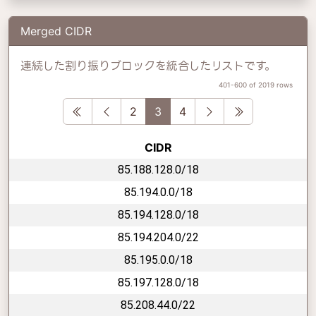
Merged CIDR
連続した割り振りブロックを統合したリストです。
401-600 of 2019 rows
First
Previous
Next
Last
2
3
4
CIDR
85.188.128.0/18
85.194.0.0/18
85.194.128.0/18
85.194.204.0/22
85.195.0.0/18
85.197.128.0/18
85.208.44.0/22