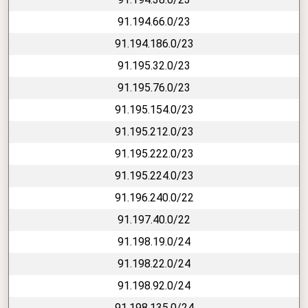
91.194.66.0/23
91.194.186.0/23
91.195.32.0/23
91.195.76.0/23
91.195.154.0/23
91.195.212.0/23
91.195.222.0/23
91.195.224.0/23
91.196.240.0/22
91.197.40.0/22
91.198.19.0/24
91.198.22.0/24
91.198.92.0/24
91.198.135.0/24