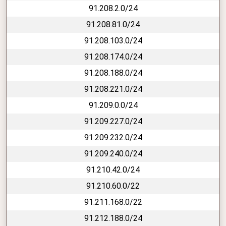
91.208.2.0/24
91.208.81.0/24
91.208.103.0/24
91.208.174.0/24
91.208.188.0/24
91.208.221.0/24
91.209.0.0/24
91.209.227.0/24
91.209.232.0/24
91.209.240.0/24
91.210.42.0/24
91.210.60.0/22
91.211.168.0/22
91.212.188.0/24