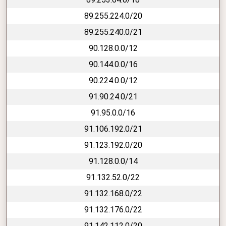
89.255.224.0/20
89.255.240.0/21
90.128.0.0/12
90.144.0.0/16
90.224.0.0/12
91.90.24.0/21
91.95.0.0/16
91.106.192.0/21
91.123.192.0/20
91.128.0.0/14
91.132.52.0/22
91.132.168.0/22
91.132.176.0/22
91.142.112.0/20