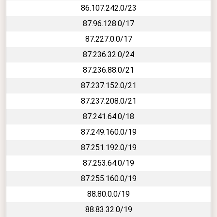
86.107.242.0/23
87.96.128.0/17
87.227.0.0/17
87.236.32.0/24
87.236.88.0/21
87.237.152.0/21
87.237.208.0/21
87.241.64.0/18
87.249.160.0/19
87.251.192.0/19
87.253.64.0/19
87.255.160.0/19
88.80.0.0/19
88.83.32.0/19