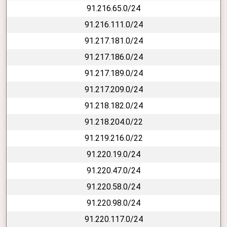
91.216.65.0/24
91.216.111.0/24
91.217.181.0/24
91.217.186.0/24
91.217.189.0/24
91.217.209.0/24
91.218.182.0/24
91.218.204.0/22
91.219.216.0/22
91.220.19.0/24
91.220.47.0/24
91.220.58.0/24
91.220.98.0/24
91.220.117.0/24