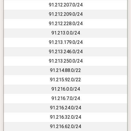
91.212.207.0/24
91.212.209.0/24
91.212.228.0/24
91.213.0.0/24
91.213.179.0/24
91.213.246.0/24
91.213.250.0/24
91.214.88.0/22
91.215.92.0/22
91.216.0.0/24
91.216.7.0/24
91.216.24.0/24
91.216.32.0/24
91.216.62.0/24