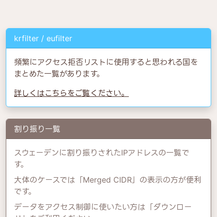
krfilter / eufilter
頻繁にアクセス拒否リストに使用すると思われる国を
まとめた一覧があります。
詳しくはこちらをご覧ください。
割り振り一覧
スウェーデンに割り振りされたIPアドレスの一覧で
す。
大体のケースでは「Merged CIDR」の表示の方が便利
です。
データをアクセス制御に使いたい方は「ダウンロー