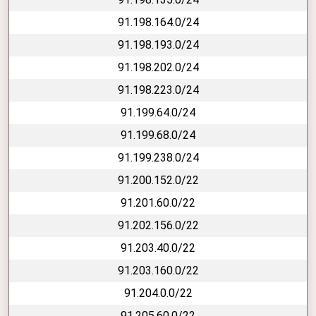
91.198.164.0/24
91.198.193.0/24
91.198.202.0/24
91.198.223.0/24
91.199.64.0/24
91.199.68.0/24
91.199.238.0/24
91.200.152.0/22
91.201.60.0/22
91.202.156.0/22
91.203.40.0/22
91.203.160.0/22
91.204.0.0/22
91.205.60.0/22