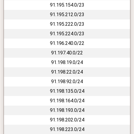
91.195.154.0/23
91.195.212.0/23
91.195.222.0/23
91.195.224.0/23
91.196.240.0/22
91.197.40.0/22
91.198.19.0/24
91.198.22.0/24
91.198.92.0/24
91.198.135.0/24
91.198.164.0/24
91.198.193.0/24
91.198.202.0/24
91.198.223.0/24