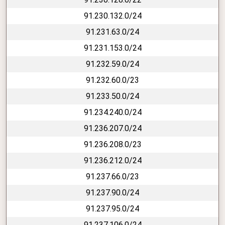
91.230.132.0/24
91.231.63.0/24
91.231.153.0/24
91.232.59.0/24
91.232.60.0/23
91.233.50.0/24
91.234.240.0/24
91.236.207.0/24
91.236.208.0/23
91.236.212.0/24
91.237.66.0/23
91.237.90.0/24
91.237.95.0/24
91.237.106.0/24