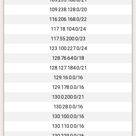
109.238.128.0/20
116.206.168.0/22
117.18.104.0/24
117.55.200.0/23
123.100.227.0/24
128.76.64.0/18
128.127.184.0/21
129.16.0.0/16
129.178.0.0/16
130.0.200.0/21
130.28.0.0/16
130.100.0.0/16
130.110.0.0/16
130.229.0.0/16