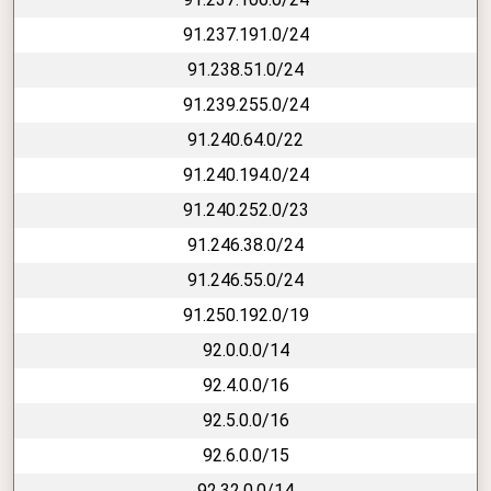
91.237.191.0/24
91.238.51.0/24
91.239.255.0/24
91.240.64.0/22
91.240.194.0/24
91.240.252.0/23
91.246.38.0/24
91.246.55.0/24
91.250.192.0/19
92.0.0.0/14
92.4.0.0/16
92.5.0.0/16
92.6.0.0/15
92.32.0.0/14