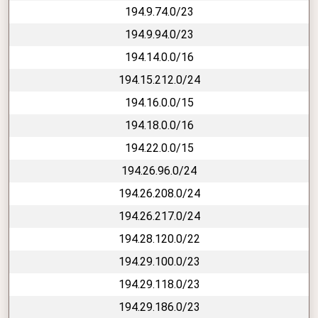
194.9.74.0/23
194.9.94.0/23
194.14.0.0/16
194.15.212.0/24
194.16.0.0/15
194.18.0.0/16
194.22.0.0/15
194.26.96.0/24
194.26.208.0/24
194.26.217.0/24
194.28.120.0/22
194.29.100.0/23
194.29.118.0/23
194.29.186.0/23