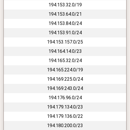
194.153.32.0/19
194.153.64.0/21
194.153.84.0/24
194.153.91.0/24
194.153.157.0/25
194.164.14.0/23
194.165.32.0/24
194.165.224.0/19
194.169.225.0/24
194.169.243.0/24
194.176.96.0/24
194.179.134.0/23
194.179.136.0/22
194.180.200.0/23