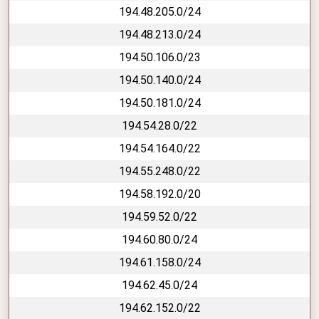
194.48.205.0/24
194.48.213.0/24
194.50.106.0/23
194.50.140.0/24
194.50.181.0/24
194.54.28.0/22
194.54.164.0/22
194.55.248.0/22
194.58.192.0/20
194.59.52.0/22
194.60.80.0/24
194.61.158.0/24
194.62.45.0/24
194.62.152.0/22