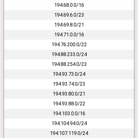
194.68.0.0/16
194.69.6.0/23
194.69.8.0/21
194.71.0.0/16
194.76.200.0/22
194.88.233.0/24
194.88.254.0/23
194.93.73.0/24
194.93.74.0/23
194.93.80.0/21
194.93.88.0/22
194.103.0.0/16
194.104.94.0/24
194.107.119.0/24