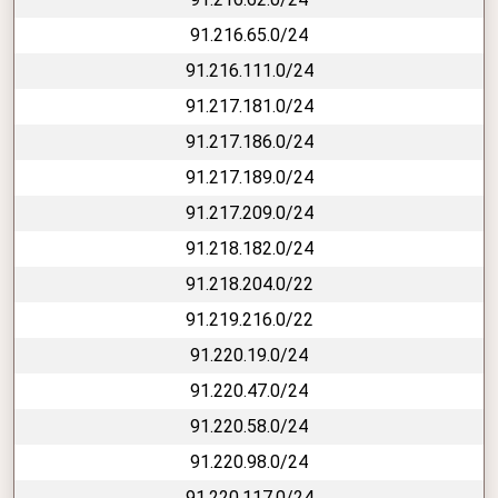
91.216.65.0/24
91.216.111.0/24
91.217.181.0/24
91.217.186.0/24
91.217.189.0/24
91.217.209.0/24
91.218.182.0/24
91.218.204.0/22
91.219.216.0/22
91.220.19.0/24
91.220.47.0/24
91.220.58.0/24
91.220.98.0/24
91.220.117.0/24