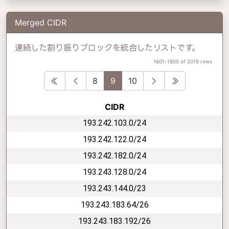
Merged CIDR
連続した割り振りブロックを統合したリストです。
1601-1800 of 2019 rows
First
Previous
Next
Last
8
9
10
CIDR
193.242.103.0/24
193.242.122.0/24
193.242.182.0/24
193.243.128.0/24
193.243.144.0/23
193.243.183.64/26
193.243.183.192/26