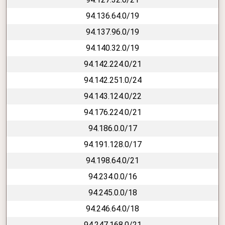
94.136.64.0/19
94.137.96.0/19
94.140.32.0/19
94.142.224.0/21
94.142.251.0/24
94.143.124.0/22
94.176.224.0/21
94.186.0.0/17
94.191.128.0/17
94.198.64.0/21
94.234.0.0/16
94.245.0.0/18
94.246.64.0/18
94.247.168.0/21