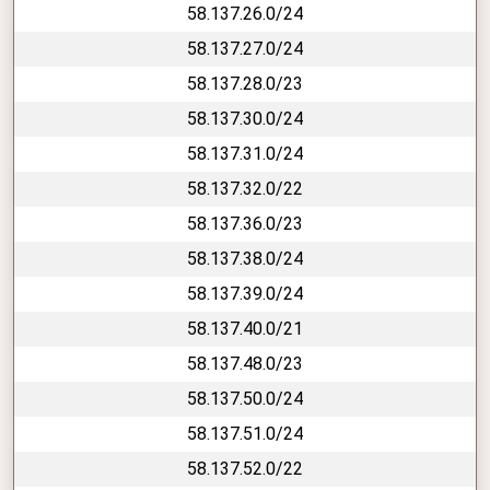
58.137.26.0/24
58.137.27.0/24
58.137.28.0/23
58.137.30.0/24
58.137.31.0/24
58.137.32.0/22
58.137.36.0/23
58.137.38.0/24
58.137.39.0/24
58.137.40.0/21
58.137.48.0/23
58.137.50.0/24
58.137.51.0/24
58.137.52.0/22