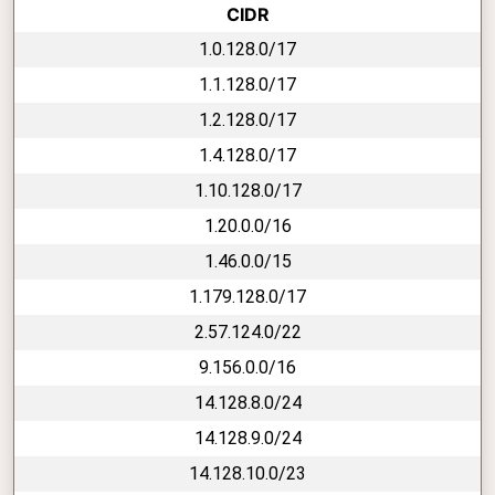
CIDR
1.0.128.0/17
1.1.128.0/17
1.2.128.0/17
1.4.128.0/17
1.10.128.0/17
1.20.0.0/16
1.46.0.0/15
1.179.128.0/17
2.57.124.0/22
9.156.0.0/16
14.128.8.0/24
14.128.9.0/24
14.128.10.0/23