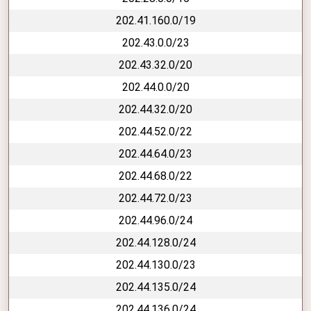
202.41.160.0/19
202.43.0.0/23
202.43.32.0/20
202.44.0.0/20
202.44.32.0/20
202.44.52.0/22
202.44.64.0/23
202.44.68.0/22
202.44.72.0/23
202.44.96.0/24
202.44.128.0/24
202.44.130.0/23
202.44.135.0/24
202.44.136.0/24