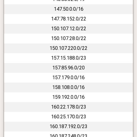
147.50.0.0/16
147.78.152.0/22
150.107.12.0/22
150.107.28.0/22
150.107.220.0/22
157.15.188.0/23
157.85.96.0/20
157.179.0.0/16
158.108.0.0/16
159.192.0.0/16
160.22.178.0/23
160.25.170.0/23
160.187.192.0/23
160.187.248.0/23