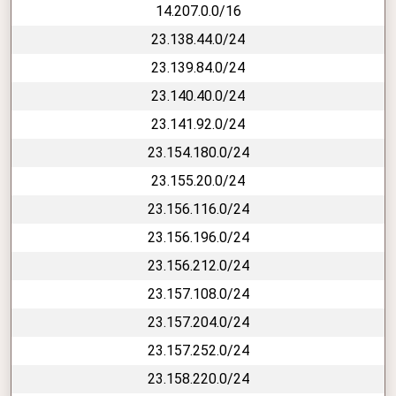
14.207.0.0/16
23.138.44.0/24
23.139.84.0/24
23.140.40.0/24
23.141.92.0/24
23.154.180.0/24
23.155.20.0/24
23.156.116.0/24
23.156.196.0/24
23.156.212.0/24
23.157.108.0/24
23.157.204.0/24
23.157.252.0/24
23.158.220.0/24