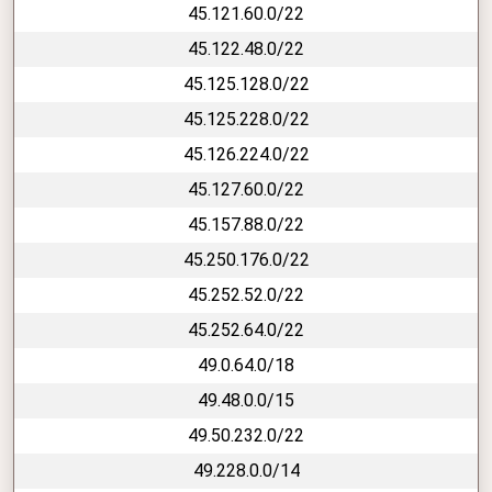
45.121.60.0/22
45.122.48.0/22
45.125.128.0/22
45.125.228.0/22
45.126.224.0/22
45.127.60.0/22
45.157.88.0/22
45.250.176.0/22
45.252.52.0/22
45.252.64.0/22
49.0.64.0/18
49.48.0.0/15
49.50.232.0/22
49.228.0.0/14