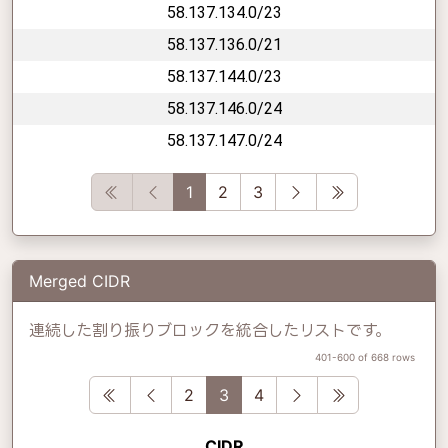
58.137.134.0/23
58.137.136.0/21
58.137.144.0/23
58.137.146.0/24
58.137.147.0/24
First
Previous
Next
Last
1
2
3
Merged CIDR
連続した割り振りブロックを統合したリストです。
401-600 of 668 rows
First
Previous
Next
Last
2
3
4
CIDR