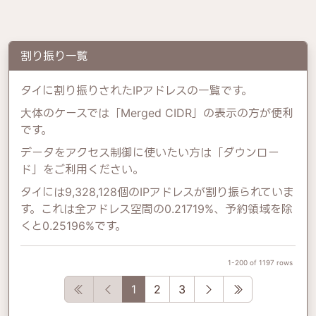
割り振り一覧
タイに割り振りされたIPアドレスの一覧です。
大体のケースでは「Merged CIDR」の表示の方が便利
です。
データをアクセス制御に使いたい方は「ダウンロー
ド」をご利用ください。
タイには9,328,128個のIPアドレスが割り振られていま
す。これは全アドレス空間の0.21719%、予約領域を除
くと0.25196%です。
1-200 of 1197 rows
First
Previous
Next
Last
1
2
3