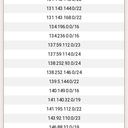
131.143.144.0/22
131.143.168.0/22
134.196.0.0/16
134.236.0.0/16
137.59.112.0/23
137.59.114.0/24
138.252.93.0/24
138.252.146.0/24
139.5.144.0/22
140.149.0.0/16
141.140.32.0/19
141.195.112.0/22
143.92.110.0/23
146.88.32.0/19