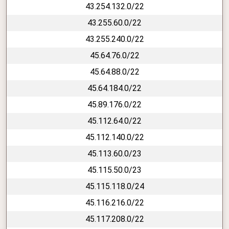
43.254.132.0/22
43.255.60.0/22
43.255.240.0/22
45.64.76.0/22
45.64.88.0/22
45.64.184.0/22
45.89.176.0/22
45.112.64.0/22
45.112.140.0/22
45.113.60.0/23
45.115.50.0/23
45.115.118.0/24
45.116.216.0/22
45.117.208.0/22