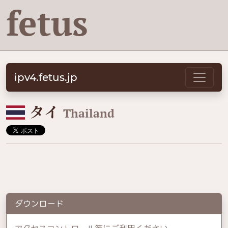
fetus
ipv4.fetus.jp
🇹🇭
タイ
Thailand
ダウンロード