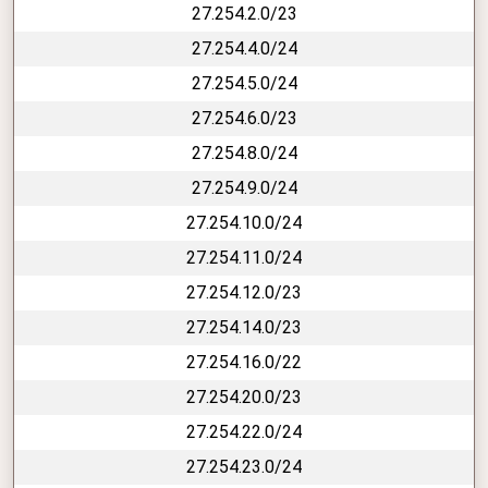
27.254.2.0/23
27.254.4.0/24
27.254.5.0/24
27.254.6.0/23
27.254.8.0/24
27.254.9.0/24
27.254.10.0/24
27.254.11.0/24
27.254.12.0/23
27.254.14.0/23
27.254.16.0/22
27.254.20.0/23
27.254.22.0/24
27.254.23.0/24