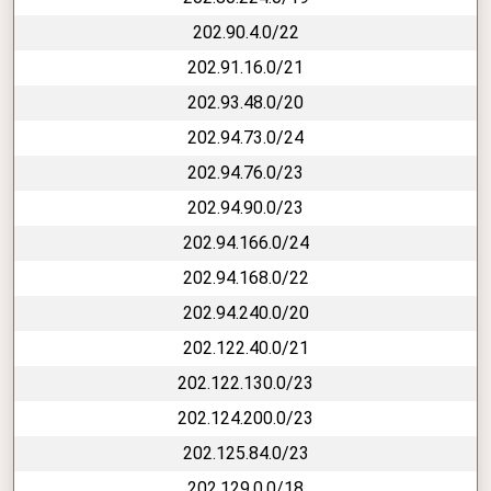
202.90.4.0/22
202.91.16.0/21
202.93.48.0/20
202.94.73.0/24
202.94.76.0/23
202.94.90.0/23
202.94.166.0/24
202.94.168.0/22
202.94.240.0/20
202.122.40.0/21
202.122.130.0/23
202.124.200.0/23
202.125.84.0/23
202.129.0.0/18