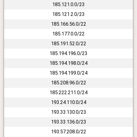
185.121.0.0/23
185.121.2.0/23
185.166.56.0/22
185.177.0.0/22
185.191.52.0/22
185.194.196.0/23
185.194.198.0/24
185.194.199.0/24
185.208.96.0/22
185.222.211.0/24
193.24.110.0/24
193.33.130.0/23
193.33.136.0/23
193.57.208.0/22