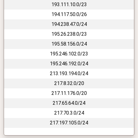
193.111.10.0/23
194.117.50.0/26
194.238.47.0/24
195.26.238.0/23
195.58.156.0/24
195.246.102.0/23
195.246.192.0/24
213.193.194.0/24
217.8.32.0/20
217.11.176.0/20
217.65.64.0/24
217.70.3.0/24
217.197.105.0/24