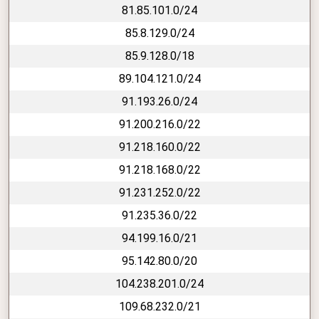
81.85.101.0/24
85.8.129.0/24
85.9.128.0/18
89.104.121.0/24
91.193.26.0/24
91.200.216.0/22
91.218.160.0/22
91.218.168.0/22
91.231.252.0/22
91.235.36.0/22
94.199.16.0/21
95.142.80.0/20
104.238.201.0/24
109.68.232.0/21