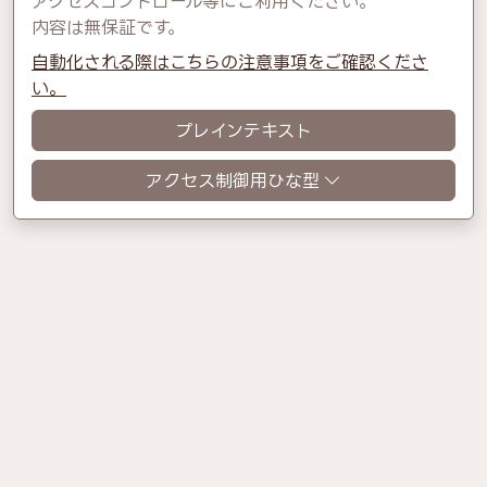
アクセスコントロール等にご利用ください。
内容は無保証です。
自動化される際はこちらの注意事項をご確認くださ
い。
プレインテキスト
アクセス制御用ひな型