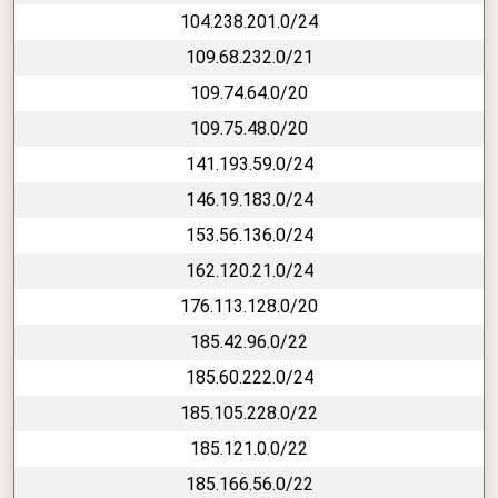
104.238.201.0/24
109.68.232.0/21
109.74.64.0/20
109.75.48.0/20
141.193.59.0/24
146.19.183.0/24
153.56.136.0/24
162.120.21.0/24
176.113.128.0/20
185.42.96.0/22
185.60.222.0/24
185.105.228.0/22
185.121.0.0/22
185.166.56.0/22