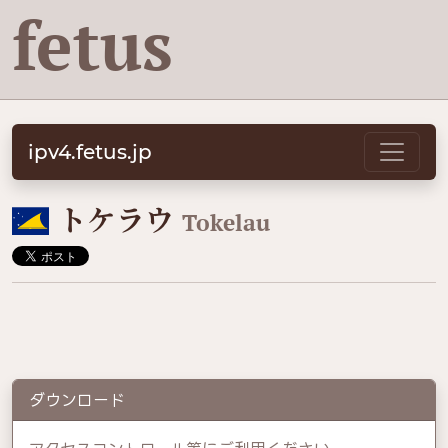
fetus
ipv4.fetus.jp
🇹🇰
トケラウ
Tokelau
ダウンロード