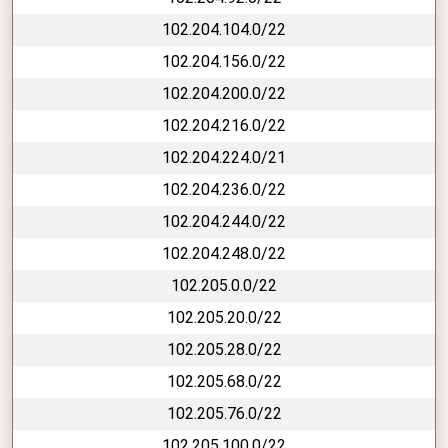
102.204.104.0/22
102.204.156.0/22
102.204.200.0/22
102.204.216.0/22
102.204.224.0/21
102.204.236.0/22
102.204.244.0/22
102.204.248.0/22
102.205.0.0/22
102.205.20.0/22
102.205.28.0/22
102.205.68.0/22
102.205.76.0/22
102.205.100.0/22