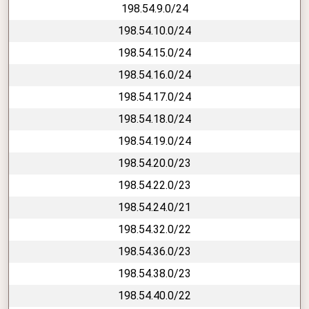
198.54.9.0/24
198.54.10.0/24
198.54.15.0/24
198.54.16.0/24
198.54.17.0/24
198.54.18.0/24
198.54.19.0/24
198.54.20.0/23
198.54.22.0/23
198.54.24.0/21
198.54.32.0/22
198.54.36.0/23
198.54.38.0/23
198.54.40.0/22