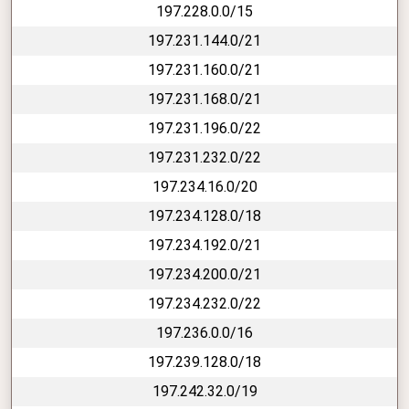
197.228.0.0/15
197.231.144.0/21
197.231.160.0/21
197.231.168.0/21
197.231.196.0/22
197.231.232.0/22
197.234.16.0/20
197.234.128.0/18
197.234.192.0/21
197.234.200.0/21
197.234.232.0/22
197.236.0.0/16
197.239.128.0/18
197.242.32.0/19