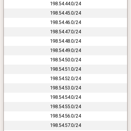
198.54.44.0/24
198.54.45.0/24
198.54.46.0/24
198.54.47.0/24
198.54.48.0/24
198.54.49.0/24
198.54.50.0/24
198.54.51.0/24
198.54.52.0/24
198.54.53.0/24
198.54.54.0/24
198.54.55.0/24
198.54.56.0/24
198.54.57.0/24