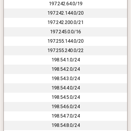
197.242.64.0/19
197.242.144.0/20
197.242.200.0/21
197.245.0.0/16
197.255.144.0/20
197.255.240.0/22
198.54.1.0/24
198.54.2.0/24
198.54.3.0/24
198.54.4.0/24
198.54.5.0/24
198.54.6.0/24
198.54.7.0/24
198.54.8.0/24