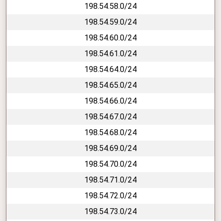
198.54.58.0/24
198.54.59.0/24
198.54.60.0/24
198.54.61.0/24
198.54.64.0/24
198.54.65.0/24
198.54.66.0/24
198.54.67.0/24
198.54.68.0/24
198.54.69.0/24
198.54.70.0/24
198.54.71.0/24
198.54.72.0/24
198.54.73.0/24