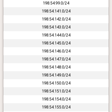
198.54.99.0/24
198.54.141.0/24
198.54.142.0/24
198.54.143.0/24
198.54.144.0/24
198.54.145.0/24
198.54.146.0/24
198.54.147.0/24
198.54.148.0/24
198.54.149.0/24
198.54.150.0/24
198.54.151.0/24
198.54.154.0/24
198.54.155.0/24