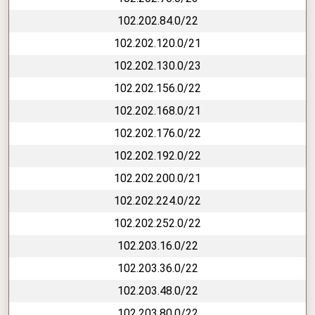
102.202.84.0/22
102.202.120.0/21
102.202.130.0/23
102.202.156.0/22
102.202.168.0/21
102.202.176.0/22
102.202.192.0/22
102.202.200.0/21
102.202.224.0/22
102.202.252.0/22
102.203.16.0/22
102.203.36.0/22
102.203.48.0/22
102.203.80.0/22