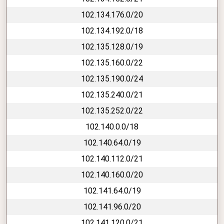
102.134.176.0/20
102.134.192.0/18
102.135.128.0/19
102.135.160.0/22
102.135.190.0/24
102.135.240.0/21
102.135.252.0/22
102.140.0.0/18
102.140.64.0/19
102.140.112.0/21
102.140.160.0/20
102.141.64.0/19
102.141.96.0/20
102.141.120.0/21