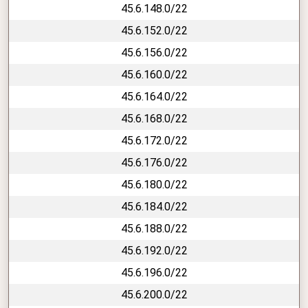
45.6.148.0/22
45.6.152.0/22
45.6.156.0/22
45.6.160.0/22
45.6.164.0/22
45.6.168.0/22
45.6.172.0/22
45.6.176.0/22
45.6.180.0/22
45.6.184.0/22
45.6.188.0/22
45.6.192.0/22
45.6.196.0/22
45.6.200.0/22