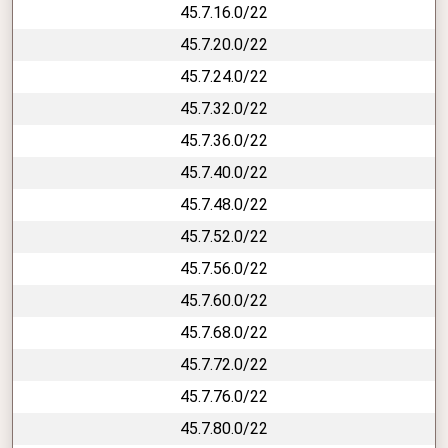
45.7.16.0/22
45.7.20.0/22
45.7.24.0/22
45.7.32.0/22
45.7.36.0/22
45.7.40.0/22
45.7.48.0/22
45.7.52.0/22
45.7.56.0/22
45.7.60.0/22
45.7.68.0/22
45.7.72.0/22
45.7.76.0/22
45.7.80.0/22