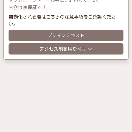
アクセスコントロール等にご利用ください。
内容は無保証です。
自動化される際はこちらの注意事項をご確認くださ
い。
プレインテキスト
アクセス制御用ひな型