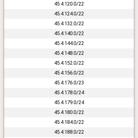
45.4.120.0/22
45.4.124.0/22
45.4.132.0/22
45.4.140.0/22
45.4.144.0/22
45.4.148.0/22
45.4.152.0/22
45.4.156.0/22
45.4.176.0/23
45.4.178.0/24
45.4.179.0/24
45.4.180.0/22
45.4.184.0/22
45.4.188.0/22