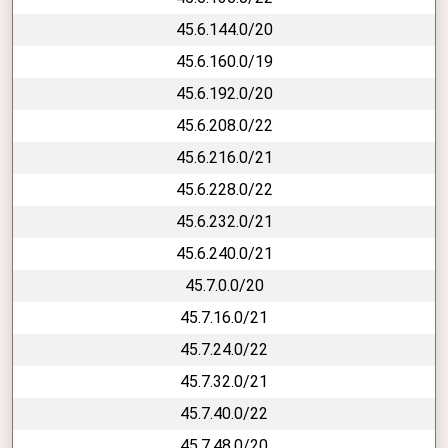
45.6.144.0/20
45.6.160.0/19
45.6.192.0/20
45.6.208.0/22
45.6.216.0/21
45.6.228.0/22
45.6.232.0/21
45.6.240.0/21
45.7.0.0/20
45.7.16.0/21
45.7.24.0/22
45.7.32.0/21
45.7.40.0/22
45.7.48.0/20