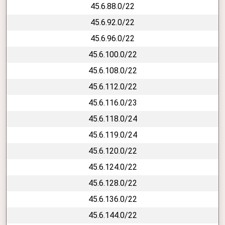
45.6.88.0/22
45.6.92.0/22
45.6.96.0/22
45.6.100.0/22
45.6.108.0/22
45.6.112.0/22
45.6.116.0/23
45.6.118.0/24
45.6.119.0/24
45.6.120.0/22
45.6.124.0/22
45.6.128.0/22
45.6.136.0/22
45.6.144.0/22