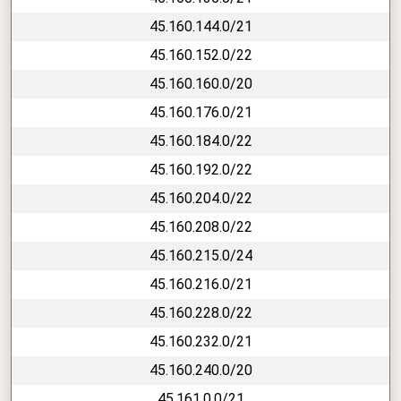
45.160.144.0/21
45.160.152.0/22
45.160.160.0/20
45.160.176.0/21
45.160.184.0/22
45.160.192.0/22
45.160.204.0/22
45.160.208.0/22
45.160.215.0/24
45.160.216.0/21
45.160.228.0/22
45.160.232.0/21
45.160.240.0/20
45.161.0.0/21