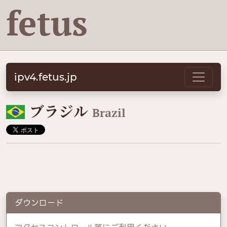
fetus
ipv4.fetus.jp
🇧🇷
ブラジル
Brazil
ダウンロード