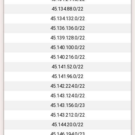
45.134.88.0/22
45.134.132.0/22
45.136.136.0/22
45.139.128.0/22
45.140.100.0/22
45.140.216.0/22
45.141.52.0/22
45.141.96.0/22
45.142.224.0/22
45.143.124.0/22
45.143.156.0/23
45.143.212.0/22
45.144.20.0/22
45.146.194.0/23