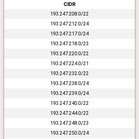
CIDR
193.247.208.0/22
193.247.212.0/24
193.247.217.0/24
193.247.218.0/23
193.247.220.0/22
193.247.224.0/21
193.247.232.0/22
193.247.238.0/24
193.247.239.0/24
193.247.240.0/22
193.247.244.0/22
193.247.248.0/23
193.247.250.0/24