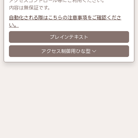
アクセスコントロール等にご利用ください。
内容は無保証です。
自動化される際はこちらの注意事項をご確認くださ
い。
プレインテキスト
アクセス制御用ひな型