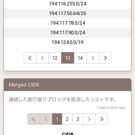
194.116.255.0/24
194.117.50.64/26
194.117.78.0/24
194.117.90.0/24
194.124.0.0/19
First
Previous
Next
Last
12
13
14
Merged CIDR
連続した割り振りブロックを統合したリストです。
1-200 of 2676 rows
First
Previous
Next
Last
1
2
3
CIDR