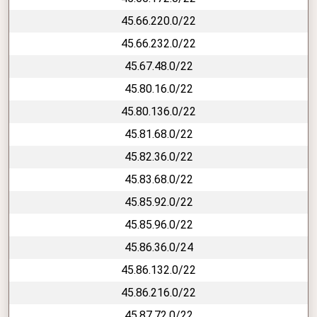
45.66.220.0/22
45.66.232.0/22
45.67.48.0/22
45.80.16.0/22
45.80.136.0/22
45.81.68.0/22
45.82.36.0/22
45.83.68.0/22
45.85.92.0/22
45.85.96.0/22
45.86.36.0/24
45.86.132.0/22
45.86.216.0/22
45.87.72.0/22