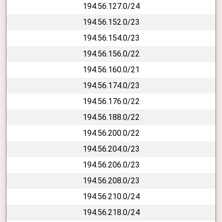
194.56.127.0/24
194.56.152.0/23
194.56.154.0/23
194.56.156.0/22
194.56.160.0/21
194.56.174.0/23
194.56.176.0/22
194.56.188.0/22
194.56.200.0/22
194.56.204.0/23
194.56.206.0/23
194.56.208.0/23
194.56.210.0/24
194.56.218.0/24