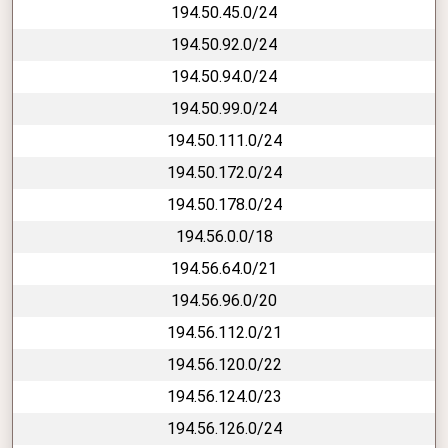
194.50.45.0/24
194.50.92.0/24
194.50.94.0/24
194.50.99.0/24
194.50.111.0/24
194.50.172.0/24
194.50.178.0/24
194.56.0.0/18
194.56.64.0/21
194.56.96.0/20
194.56.112.0/21
194.56.120.0/22
194.56.124.0/23
194.56.126.0/24