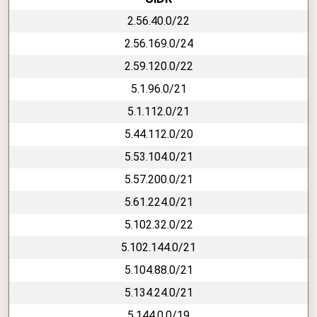
2.56.40.0/22
2.56.169.0/24
2.59.120.0/22
5.1.96.0/21
5.1.112.0/21
5.44.112.0/20
5.53.104.0/21
5.57.200.0/21
5.61.224.0/21
5.102.32.0/22
5.102.144.0/21
5.104.88.0/21
5.134.24.0/21
5.144.0.0/19