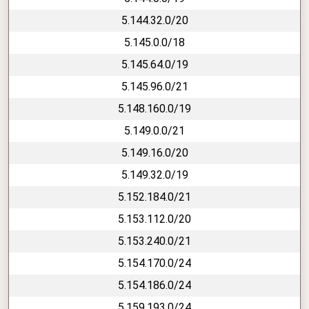
5.144.32.0/20
5.145.0.0/18
5.145.64.0/19
5.145.96.0/21
5.148.160.0/19
5.149.0.0/21
5.149.16.0/20
5.149.32.0/19
5.152.184.0/21
5.153.112.0/20
5.153.240.0/21
5.154.170.0/24
5.154.186.0/24
5.159.193.0/24