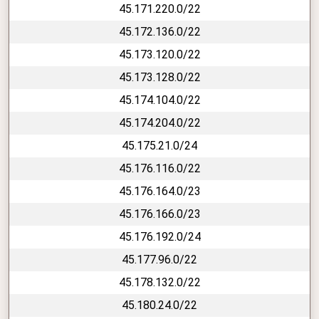
45.171.220.0/22
45.172.136.0/22
45.173.120.0/22
45.173.128.0/22
45.174.104.0/22
45.174.204.0/22
45.175.21.0/24
45.176.116.0/22
45.176.164.0/23
45.176.166.0/23
45.176.192.0/24
45.177.96.0/22
45.178.132.0/22
45.180.24.0/22