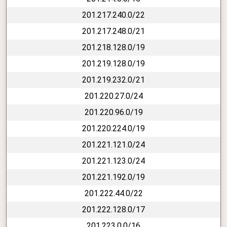
201.217.240.0/22
201.217.248.0/21
201.218.128.0/19
201.219.128.0/19
201.219.232.0/21
201.220.27.0/24
201.220.96.0/19
201.220.224.0/19
201.221.121.0/24
201.221.123.0/24
201.221.192.0/19
201.222.44.0/22
201.222.128.0/17
201.223.0.0/16