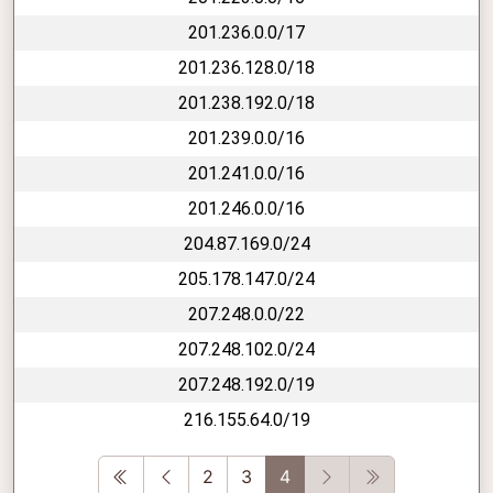
201.236.0.0/17
201.236.128.0/18
201.238.192.0/18
201.239.0.0/16
201.241.0.0/16
201.246.0.0/16
204.87.169.0/24
205.178.147.0/24
207.248.0.0/22
207.248.102.0/24
207.248.192.0/19
216.155.64.0/19
First
Previous
Next
Last
2
3
4