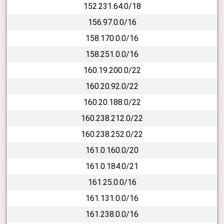
152.231.64.0/18
156.97.0.0/16
158.170.0.0/16
158.251.0.0/16
160.19.200.0/22
160.20.92.0/22
160.20.188.0/22
160.238.212.0/22
160.238.252.0/22
161.0.160.0/20
161.0.184.0/21
161.25.0.0/16
161.131.0.0/16
161.238.0.0/16