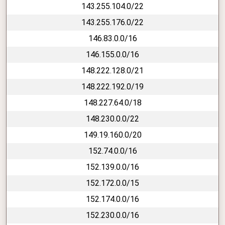
143.255.104.0/22
143.255.176.0/22
146.83.0.0/16
146.155.0.0/16
148.222.128.0/21
148.222.192.0/19
148.227.64.0/18
148.230.0.0/22
149.19.160.0/20
152.74.0.0/16
152.139.0.0/16
152.172.0.0/15
152.174.0.0/16
152.230.0.0/16