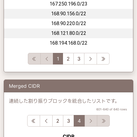
167.250.196.0/23
168.90.156.0/22
168.90.220.0/22
168.121.80.0/22
168.194.168.0/22
First
Previous
Next
Last
1
2
3
Merged CIDR
連続した割り振りブロックを統合したリストです。
601-640 of 640 rows
First
Previous
Next
Last
2
3
4
CIDR