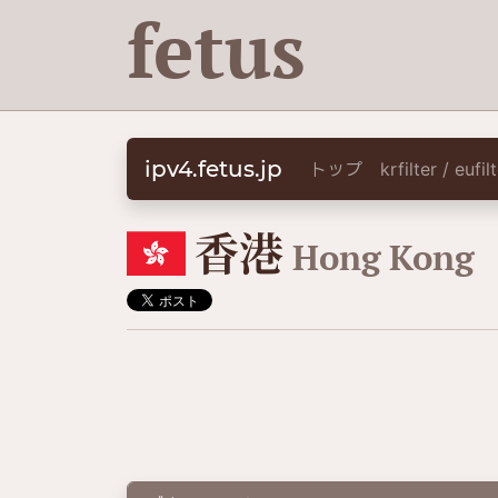
fetus
ipv4.fetus.jp
トップ
krfilter / eufi
🇭🇰
香港
Hong Kong