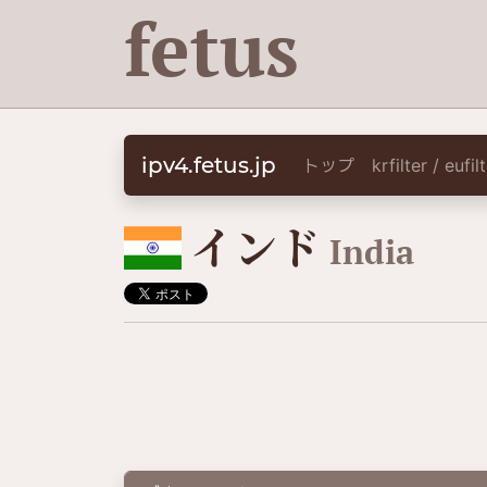
fetus
ipv4.fetus.jp
トップ
krfilter / eufi
🇮🇳
インド
India