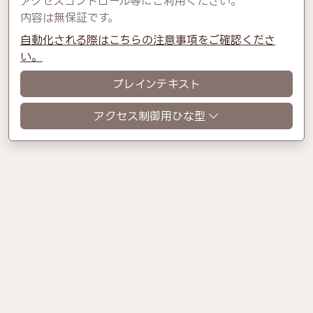
アクセスコントロール等にご利用ください。
内容は無保証です。
自動化される際はこちらの注意事項をご確認くださ
い。
プレインテキスト
アクセス制御用ひな型