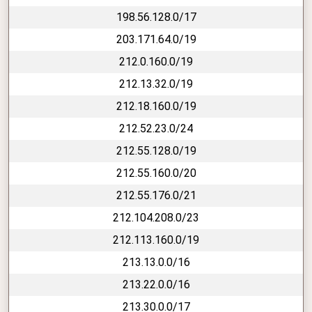
198.56.128.0/17
203.171.64.0/19
212.0.160.0/19
212.13.32.0/19
212.18.160.0/19
212.52.23.0/24
212.55.128.0/19
212.55.160.0/20
212.55.176.0/21
212.104.208.0/23
212.113.160.0/19
213.13.0.0/16
213.22.0.0/16
213.30.0.0/17