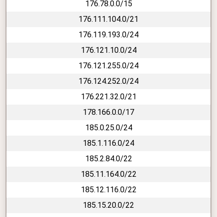
176.78.0.0/15
176.111.104.0/21
176.119.193.0/24
176.121.10.0/24
176.121.255.0/24
176.124.252.0/24
176.221.32.0/21
178.166.0.0/17
185.0.25.0/24
185.1.116.0/24
185.2.84.0/22
185.11.164.0/22
185.12.116.0/22
185.15.20.0/22