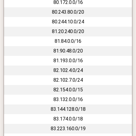
80.172.0.0/16
80.243.80.0/20
80.244.10.0/24
81.20.240.0/20
81.84.0.0/16
81.90.48.0/20
81.193.0.0/16
82.102.4.0/24
82.102.7.0/24
82.154.0.0/15
83.132.0.0/16
83.144.128.0/18
83.174.0.0/18
83.223.160.0/19