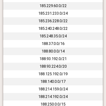
185.229.60.0/22
185.231.233.0/24
185.236.228.0/22
185.240.248.0/22
185.248.35.0/24
188.37.0.0/16
188.80.0.0/14
188.93.192.0/21
188.93.224.0/20
188.125.192.0/19
188.140.0.0/17
188.214.159.0/24
188.214.192.0/24
188.250.0.0/15