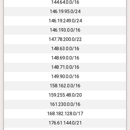
144.64.0.0/16
146.19.95.0/24
146.19.249.0/24
146.193.0.0/16
147.78.200.0/22
148.63.0.0/16
148.69.0.0/16
148.71.0.0/16
149.90.0.0/16
158.162.0.0/16
159.255.48.0/20
161.230.0.0/16
168.182.128.0/17
176.61.144.0/21