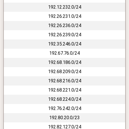
192.12.232.0/24
192.26.231.0/24
192.26.236.0/24
192.26.239.0/24
192.35.246.0/24
192.67.76.0/24
192.68.186.0/24
192.68.209.0/24
192.68.216.0/24
192.68.221.0/24
192.68.224.0/24
192.76.242.0/24
192.80.20.0/23
192.82.127.0/24