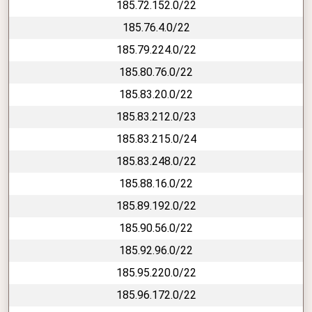
185.72.152.0/22
185.76.4.0/22
185.79.224.0/22
185.80.76.0/22
185.83.20.0/22
185.83.212.0/23
185.83.215.0/24
185.83.248.0/22
185.88.16.0/22
185.89.192.0/22
185.90.56.0/22
185.92.96.0/22
185.95.220.0/22
185.96.172.0/22