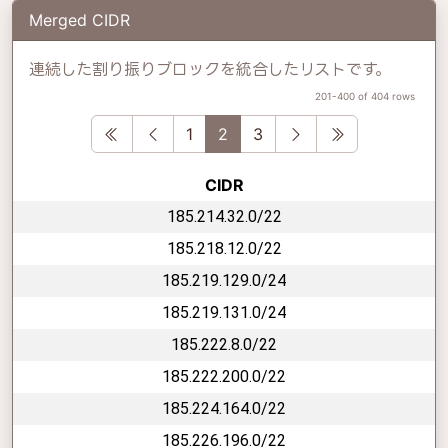
Merged CIDR
連続した割り振りブロックを統合したリストです。
201-400 of 404 rows
First
Previous
Next
Last
1
2
3
CIDR
185.214.32.0/22
185.218.12.0/22
185.219.129.0/24
185.219.131.0/24
185.222.8.0/22
185.222.200.0/22
185.224.164.0/22
185.226.196.0/22