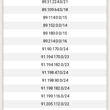
89.31.224.0/21
89.109.64.0/18
89.114.0.0/15
89.152.0.0/14
89.180.0.0/15
89.214.0.0/16
91.90.170.0/24
91.194.170.0/23
91.194.182.0/23
91.198.47.0/24
91.198.90.0/24
91.198.182.0/24
91.199.116.0/24
91.205.112.0/22