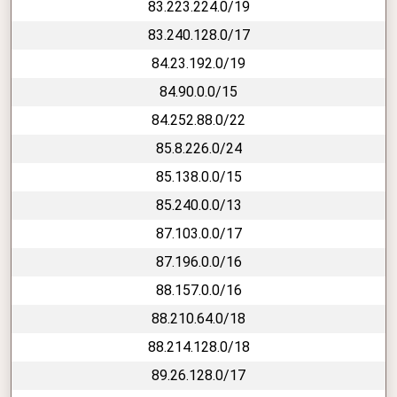
83.223.224.0/19
83.240.128.0/17
84.23.192.0/19
84.90.0.0/15
84.252.88.0/22
85.8.226.0/24
85.138.0.0/15
85.240.0.0/13
87.103.0.0/17
87.196.0.0/16
88.157.0.0/16
88.210.64.0/18
88.214.128.0/18
89.26.128.0/17