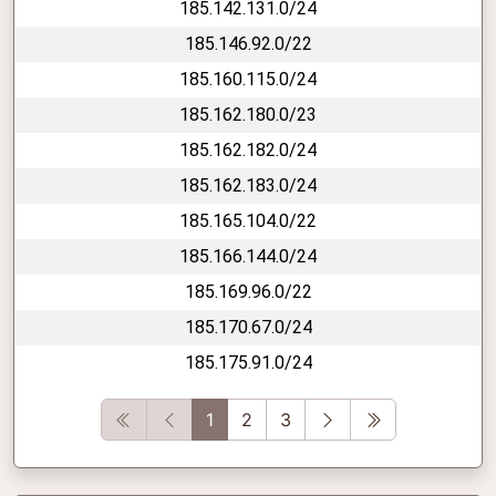
185.142.131.0/24
185.146.92.0/22
185.160.115.0/24
185.162.180.0/23
185.162.182.0/24
185.162.183.0/24
185.165.104.0/22
185.166.144.0/24
185.169.96.0/22
185.170.67.0/24
185.175.91.0/24
First
Previous
Next
Last
1
2
3