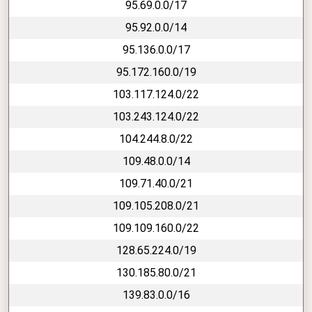
95.69.0.0/17
95.92.0.0/14
95.136.0.0/17
95.172.160.0/19
103.117.124.0/22
103.243.124.0/22
104.244.8.0/22
109.48.0.0/14
109.71.40.0/21
109.105.208.0/21
109.109.160.0/22
128.65.224.0/19
130.185.80.0/21
139.83.0.0/16