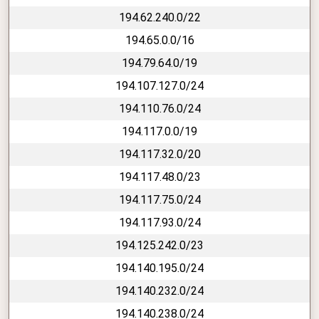
194.62.240.0/22
194.65.0.0/16
194.79.64.0/19
194.107.127.0/24
194.110.76.0/24
194.117.0.0/19
194.117.32.0/20
194.117.48.0/23
194.117.75.0/24
194.117.93.0/24
194.125.242.0/23
194.140.195.0/24
194.140.232.0/24
194.140.238.0/24