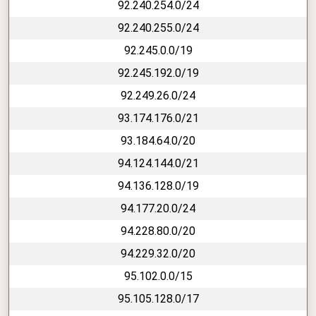
92.240.254.0/24
92.240.255.0/24
92.245.0.0/19
92.245.192.0/19
92.249.26.0/24
93.174.176.0/21
93.184.64.0/20
94.124.144.0/21
94.136.128.0/19
94.177.20.0/24
94.228.80.0/20
94.229.32.0/20
95.102.0.0/15
95.105.128.0/17