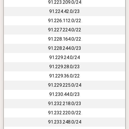
91.223.209.0/24
91.224.42.0/23
91.226.112.0/22
91.227.224.0/22
91.228.164.0/22
91.228.244.0/23
91.229.24.0/24
91.229.28.0/23
91.229.36.0/22
91.229.225.0/24
91.230.44.0/23
91.232.218.0/23
91.232.220.0/22
91.233.248.0/24