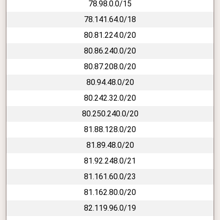
78.98.0.0/15
78.141.64.0/18
80.81.224.0/20
80.86.240.0/20
80.87.208.0/20
80.94.48.0/20
80.242.32.0/20
80.250.240.0/20
81.88.128.0/20
81.89.48.0/20
81.92.248.0/21
81.161.60.0/23
81.162.80.0/20
82.119.96.0/19