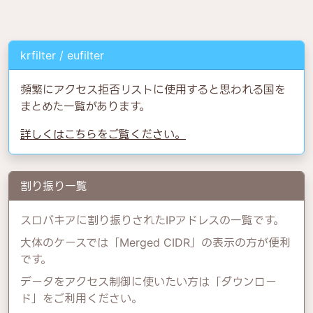
krfilter / eufilter
頻繁にアクセス拒否リストに使用すると思われる国を
まとめた一覧があります。
詳しくはこちらをご覧ください。
割り振り一覧
スロバキアに割り振りされたIPアドレスの一覧です。
大体のケースでは「Merged CIDR」の表示の方が便利
です。
データをアクセス制御に使いたい方は「ダウンロー
ド」をご利用ください。