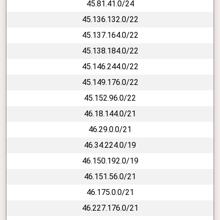
45.81.41.0/24
45.136.132.0/22
45.137.164.0/22
45.138.184.0/22
45.146.244.0/22
45.149.176.0/22
45.152.96.0/22
46.18.144.0/21
46.29.0.0/21
46.34.224.0/19
46.150.192.0/19
46.151.56.0/21
46.175.0.0/21
46.227.176.0/21