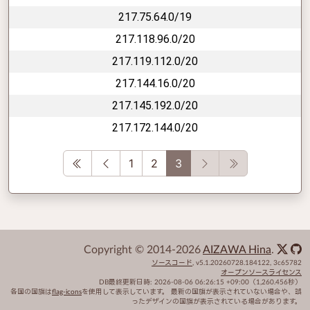
217.75.64.0/19
217.118.96.0/20
217.119.112.0/20
217.144.16.0/20
217.145.192.0/20
217.172.144.0/20
First
Previous
Next
Last
1
2
3
Copyright © 2014-2026
AIZAWA Hina
.
ソースコード
,
v5.1.20260728.184122
,
3c65782
オープンソースライセンス
DB最終更新日時:
2026-08-06 06:26:15 +09:00
（1,260.456秒）
各国の国旗は
flag-icons
を使用して表示しています。 最新の国旗が表示されていない場合や、誤
ったデザインの国旗が表示されている場合があります。