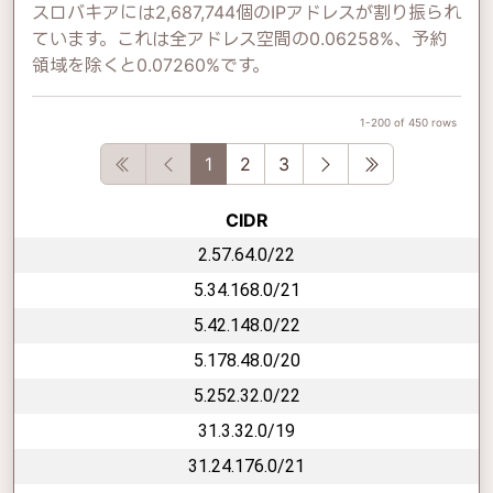
スロバキアには2,687,744個のIPアドレスが割り振られ
ています。これは全アドレス空間の0.06258%、予約
領域を除くと0.07260%です。
1-200 of 450 rows
First
Previous
Next
Last
1
2
3
CIDR
2.57.64.0/22
5.34.168.0/21
5.42.148.0/22
5.178.48.0/20
5.252.32.0/22
31.3.32.0/19
31.24.176.0/21